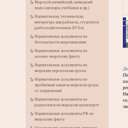
Морской английский, немецкий
язык (словари, учебники и пр.)
Нормативная, техническая,
литература для рыбаков, студентов
рыбохозяйственных ВУЗов
Нормативные документы по
безопасности мореплавания
Нормативные документы по
военно-морскому флоту
Нормативные документы по
До
морским перевозкам грузов
По
Нормативные документы по
из
проблемам защиты морской среды
ре
от загрязнений
На
Нормативные документы по
со
радиосвязи на морском транспорте
эк
Нормативные документы РФ по
морскому флоту
Океанология, гидрология, морская