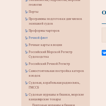
геология
О
Порты
Программы подготовки для членов
экипажей судов
Проформы чартеров
Речной флот
Речные карты и лоции
Российский Морской Регистр
Судоходства
Российский Речной Регистр
Самостоятельная постройка катеров
и лодок
Судовая, корабельная радиосвязь,
ГМССБ
Судовые журналы и бланки, морские
канцелярские товары
Портовые журналы и бланки