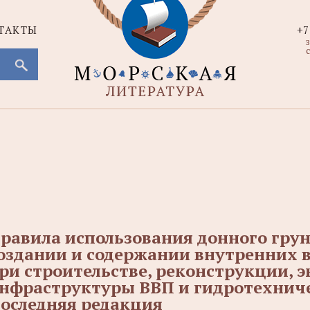
ТАКТЫ
+7
с
равила использования донного грун
оздании и содержании внутренних в
ри строительстве, реконструкции, 
нфраструктуры ВВП и гидротехниче
оследняя редакция