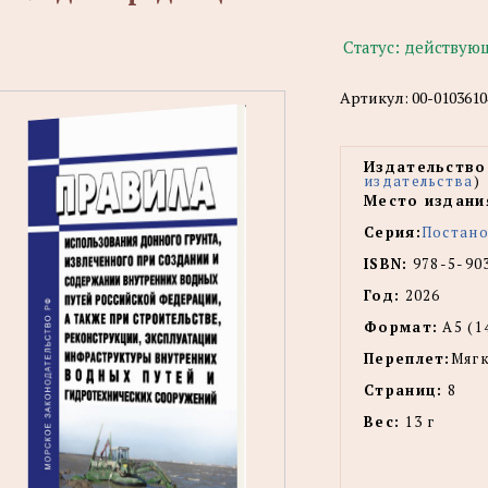
Статус:
действую
Артикул:
00-0103610
Издательство
издательства
)
Место издани
Серия:
Постано
ISBN:
978-5-90
Год:
2026
Формат:
А5 (1
Переплет:
Мягк
Страниц:
8
Вес:
13 г