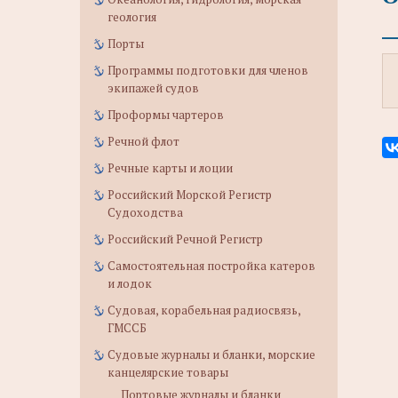
геология
Порты
Программы подготовки для членов
экипажей судов
Проформы чартеров
Речной флот
Речные карты и лоции
Российский Морской Регистр
Судоходства
Российский Речной Регистр
Самостоятельная постройка катеров
и лодок
Судовая, корабельная радиосвязь,
ГМССБ
Судовые журналы и бланки, морские
канцелярские товары
Портовые журналы и бланки