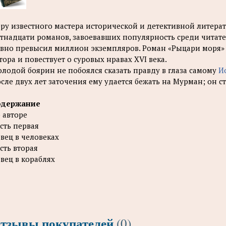
ру известного мастера исторической и детективной литера
тнадцати романов, завоевавших популярность среди читате
вно превысил миллион экземпляров. Роман «Рыцари моря» 
тора и повествует о суровых нравах XVI века.
лодой боярин не побоялся сказать правду в глаза самому
И
сле двух лет заточения ему удается бежать на Мурман; он с
одержание
 авторе
сть первая
вец в человеках
сть вторая
вец в кораблях
тзывы покупателей
(0)