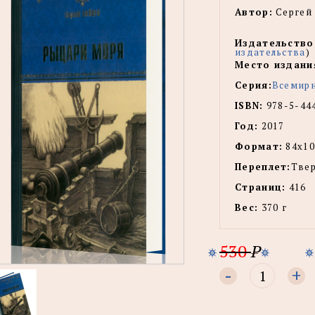
Автор:
Сергей
Издательство
издательства
)
Место издани
Серия:
Всемирн
ISBN:
978-5-44
Год:
2017
Формат:
84х10
Переплет:
Тве
Страниц:
416
Вес:
370 г
530
P
-
+