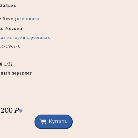
 Зайцев
:
Вече (
все книги
я:
Москва
ая история в романах
44-1967-0
8 1/32
рдый переплет
200
P
Купить