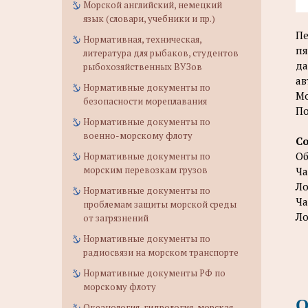
Морской английский, немецкий
язык (словари, учебники и пр.)
Пе
Нормативная, техническая,
пя
литература для рыбаков, студентов
да
рыбохозяйственных ВУЗов
ав
Нормативные документы по
Мо
безопасности мореплавания
По
Нормативные документы по
военно-морскому флоту
С
Об
Нормативные документы по
морским перевозкам грузов
Ча
Ло
Нормативные документы по
Ча
проблемам защиты морской среды
Ло
от загрязнений
Нормативные документы по
радиосвязи на морском транспорте
Нормативные документы РФ по
морскому флоту
О
Океанология, гидрология, морская