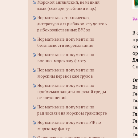
Морской английский, немецкий
язык (словари, учебники и пр.)
Нормативная, техническая,
Ре
литература для рыбаков, студентов
рыбохозяйственных ВУЗов
В 
Нормативные документы по
пр
безопасности мореплавания
ор
ор
Нормативные документы по
Дл
военно-морскому флоту
Сп
Нормативные документы по
морским перевозкам грузов
О
Нормативные документы по
Вв
проблемам защиты морской среды
Гл
от загрязнений
Гл
Нормативные документы по
Гл
радиосвязи на морском транспорте
Гл
Гл
Нормативные документы РФ по
Гл
морскому флоту
Гл
Океанология, гидрология, морская