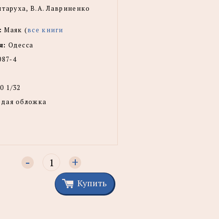
лтаруха, В.А. Лавриненко
:
Маяк (
все книги
я:
Одесса
087-4
0 1/32
рдая обложка
-
+
Купить