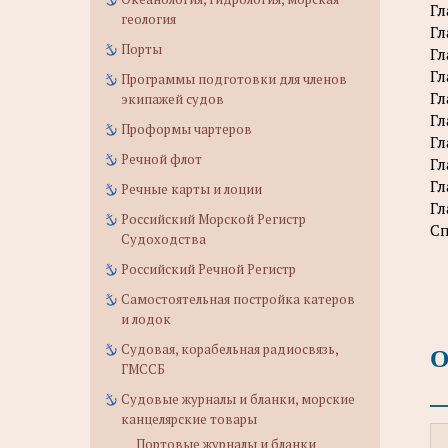
Гл
геология
Гл
Порты
Гл
Гл
Программы подготовки для членов
Гл
экипажей судов
Гл
Проформы чартеров
Гл
Речной флот
Гл
Гл
Речные карты и лоции
Гл
Российский Морской Регистр
Сп
Судоходства
Российский Речной Регистр
Самостоятельная постройка катеров
и лодок
О
Судовая, корабельная радиосвязь,
ГМССБ
Судовые журналы и бланки, морские
канцелярские товары
Портовые журналы и бланки