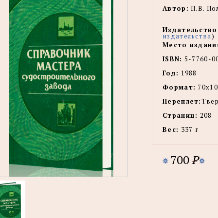
Автор:
П.В. По
Издательство
издательства
)
Место издани
ISBN:
5-7760-0
Год:
1988
Формат:
70x10
Переплет:
Тве
Страниц:
208
Вес:
337 г
700
P