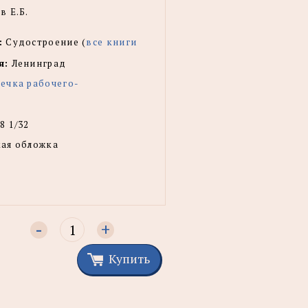
 Е.Б.
:
Судостроение (
все книги
я:
Ленинград
ечка рабочего-
8 1/32
ая обложка
-
+
Купить