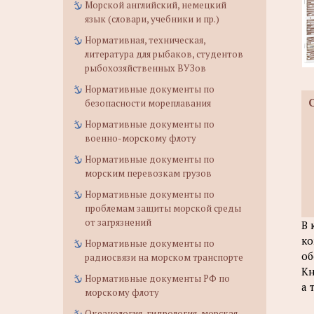
Морской английский, немецкий
язык (словари, учебники и пр.)
Нормативная, техническая,
литература для рыбаков, студентов
рыбохозяйственных ВУЗов
Нормативные документы по
безопасности мореплавания
Нормативные документы по
военно-морскому флоту
Нормативные документы по
морским перевозкам грузов
Нормативные документы по
проблемам защиты морской среды
от загрязнений
В 
ко
Нормативные документы по
об
радиосвязи на морском транспорте
Кн
Нормативные документы РФ по
а 
морскому флоту
Океанология, гидрология, морская