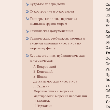
Судовые повара, коки
Ср
Об
Судостроение и судоремонт
Ох
Танкеры, газовозы, перевозка
Пр
наливных грузов морем
Ус
Техническая документация
Хр
Об
Техническая, учебная, справочная и
Бе
эксплуатационная литература по
Ох
морскому флоту
Гл
Художественная, публицистическая
Ос
и историческая
О
А. Покровский
Ра
В. Конецкий
Пр
В. Шигин
Вы
Детская морская литература
За
Л. Скрягин
О
Морские списки, морские
Ус
мартирологи, морские персоналии
Н. Каланов
Ус
Н. Черкашин
Ко