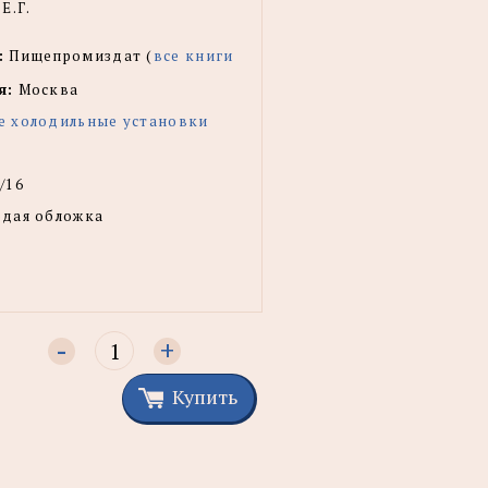
Е.Г.
:
Пищепромиздат (
все книги
я:
Москва
 холодильные установки
/16
рдая обложка
-
+
Купить