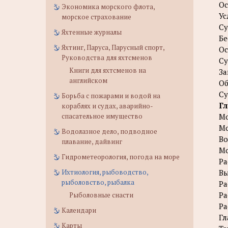
О
Экономика морского флота,
Ус
морское страхование
Су
Яхтенные журналы
Бе
Яхтинг, Паруса, Парусный спорт,
О
Руководства для яхтсменов
Су
Книги для яхтсменов на
За
английском
Об
Су
Борьба с пожарами и водой на
Гл
кораблях и судах, аварийно-
спасательное имущество
Мо
Мо
Водолазное дело, подводное
В
плавание, дайвинг
Мо
Гидрометеорология, погода на море
Ра
Ихтиология, рыбоводство,
Вы
рыболовство, рыбалка
Ра
Ра
Рыболовные снасти
Ра
Календари
Гл
Карты