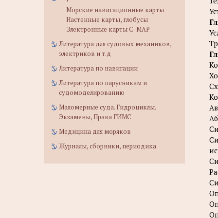
Те
Морские навигационные карты
Ус
Настенные карты, глобусы
Гл
Электронные карты C-MAP
Ус
Тр
Литература для судовых механиков,
электриков и т.д
Гл
К
Литература по навигации
Хо
Литература по парусникам и
С
судомоделированию
Ко
Маломерные суда. Гидроциклы.
Ав
Экзамены, Права ГИМС
А
Си
Медицина для моряков
Си
Журналы, сборники, периодика
ис
Си
Ра
Си
Оп
Оп
Оп