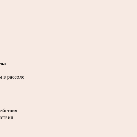
тва
 в рассоле
ействия
йствия