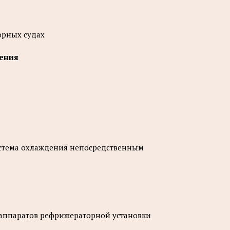
орных судах
дения
стема охлаждения непосредственным
аппаратов рефрижераторной установки