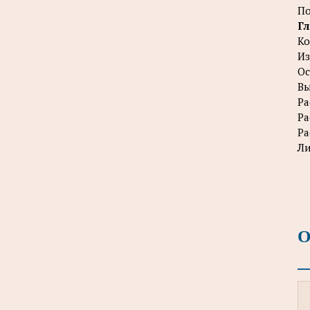
По
Гл
Ко
Из
Ос
Вы
Ра
Ра
Ра
Ли
О