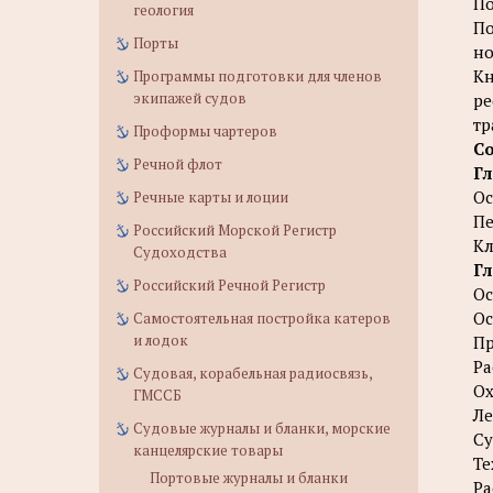
По
геология
По
Порты
но
Кн
Программы подготовки для членов
экипажей судов
ре
тр
Проформы чартеров
С
Речной флот
Гл
Ос
Речные карты и лоции
Пе
Российский Морской Регистр
Кл
Судоходства
Гл
Российский Речной Регистр
Ос
О
Самостоятельная постройка катеров
и лодок
Пр
Ра
Судовая, корабельная радиосвязь,
Ох
ГМССБ
Ле
Судовые журналы и бланки, морские
Су
канцелярские товары
Те
Портовые журналы и бланки
Ра