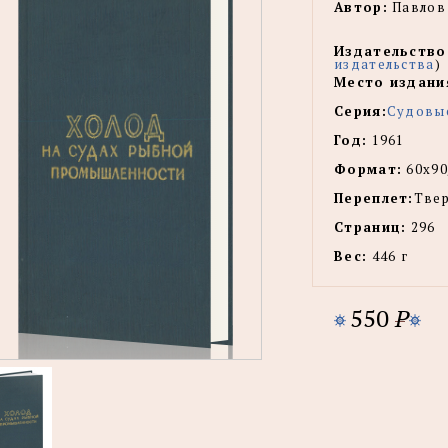
Автор:
Павлов 
Издательство
издательства
)
Место издани
Серия:
Судовые
Год:
1961
Формат:
60х90
Переплет:
Тве
Страниц:
296
Вес:
446 г
550
P