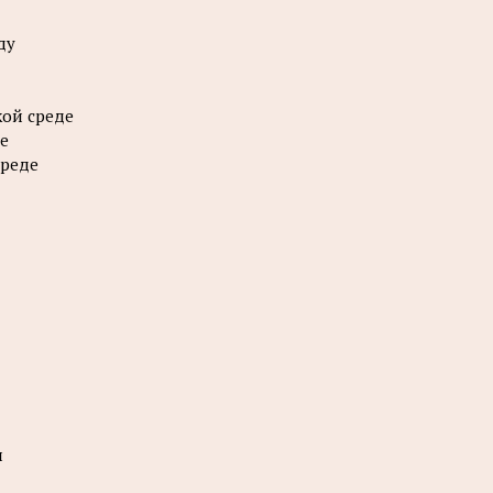
ду
ой среде
е
среде
и