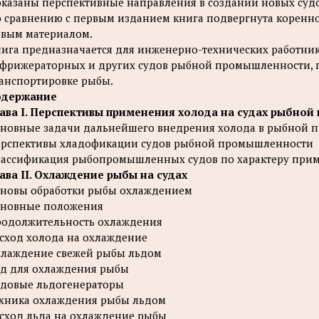
казаны перспективные направления в создании новых суд
 сравнению с первым изданием книга подвергнута коренн
вым материалом.
ига предназначается для инженерно-технических работник
фрижераторных и других судов рыбной промышленности, 
анспортировке рыбы.
одержание
ава I. Перспективы применения холода на судах рыбно
новные задачи дальнейшего внедрения холода в рыбной 
рспективы хладофикации судов рыбной промышленности
ассификация рыбопромышленных судов по характеру при
ава II. Охлаждение рыбы на судах
новы обработки рыбы охлаждением
сновные положения
одолжительность охлаждения
сход холода на охлаждение
лаждение свежей рыбы льдом
д для охлаждения рыбы
довые льдогенераторы
хника охлаждения рыбы льдом
сход льда на охлаждение рыбы