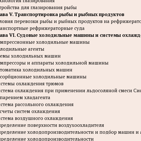
хнология глазирования
тройства для глазирования рыбы
ава V. Транспортировка рыбы и рыбных продуктов
ловия перевозки рыбы и рыбных продуктов на рефрижерат
анспортные рефрижераторные суда
ава VI. Судовые холодильные машины и системы охлаж
омпрессионные холодильные машины
лодильные агенты
хемы холодильных машин
мпрессоры и аппараты холодильной машины
томатика холодильных машин
бсорбционные холодильные машины
стемы охлаждения трюмов
стема охлаждения при применении льдосоляной смеси Си
парением хладагента
стема рассольного охлаждения
счеты систем охлаждения
стема воздушного охлаждения
ределение поверхности воздухоохладителя
ределение холодопроизводительности и подбор машин и 
ределение холодопроизводительности