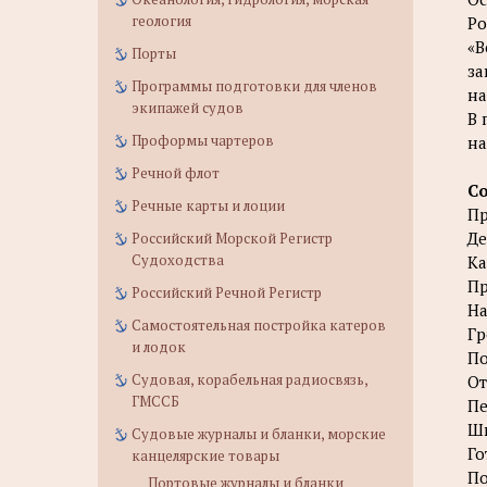
геология
Ро
«В
Порты
за
Программы подготовки для членов
на
экипажей судов
В 
Проформы чартеров
на
Речной флот
С
Речные карты и лоции
Пр
Де
Российский Морской Регистр
Судоходства
Ка
Пр
Российский Речной Регистр
На
Самостоятельная постройка катеров
Гр
и лодок
По
Судовая, корабельная радиосвязь,
От
ГМССБ
Пе
Шв
Судовые журналы и бланки, морские
Го
канцелярские товары
По
Портовые журналы и бланки