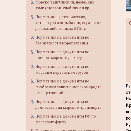
Морской английский, немецкий
язык (словари, учебники и пр.)
Нормативная, техническая,
литература для рыбаков, студентов
рыбохозяйственных ВУЗов
Нормативные документы по
безопасности мореплавания
Нормативные документы по
военно-морскому флоту
Нормативные документы по
морским перевозкам грузов
Нормативные документы по
Ру
проблемам защиты морской среды
от
от загрязнений
Им
Нормативные документы по
Кр
радиосвязи на морском транспорте
во
Нормативные документы РФ по
ко
морскому флоту
Ру
Ос
Океанология, гидрология, морская