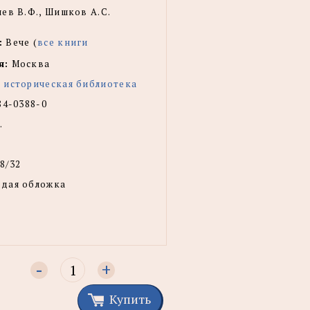
ев В.Ф., Шишков А.С.
:
Вече (
все книги
я:
Москва
 историческая библиотека
84-0388-0
.
8/32
рдая обложка
-
+
Купить