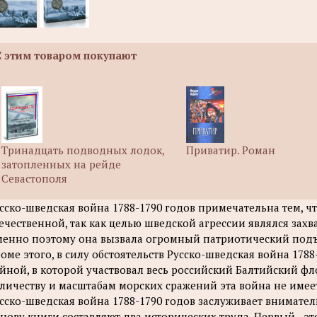
С этим товаром покупают
Тринадцать подводных лодок,
Приватир. Роман
затопленных на рейде
Севастополя
сско-шведская война 1788-1790 годов примечательна тем, ч
ечественной, так как целью шведской агрессии являлся захв
енно поэтому она вызвала огромный патриотический подъе
оме этого, в силу обстоятельств Русско-шведская война 178
йной, в которой участвовал весь российский Балтийский фло
личеству и масштабам морских сражений эта война не имеет
сско-шведская война 1788-1790 годов заслуживает внимате
нову книги составляют два исторических труда. Первый - эт