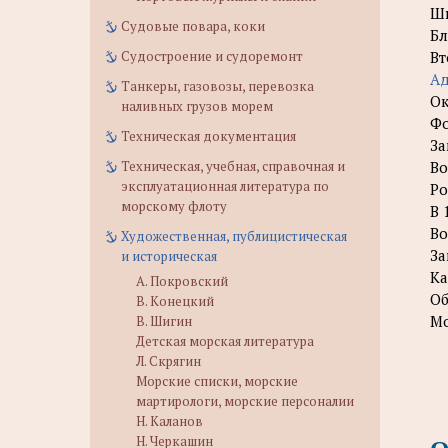
Шв
Судовые повара, коки
Бл
Судостроение и судоремонт
Вт
Ад
Танкеры, газовозы, перевозка
Ок
наливных грузов морем
Фо
Техническая документация
За
Техническая, учебная, справочная и
Во
эксплуатационная литература по
Ро
морскому флоту
В 
Во
Художественная, публицистическая
За
и историческая
Ка
А. Покровский
Об
В. Конецкий
Мо
В. Шигин
Детская морская литература
Л. Скрягин
Морские списки, морские
мартирологи, морские персоналии
Н. Каланов
Н. Черкашин