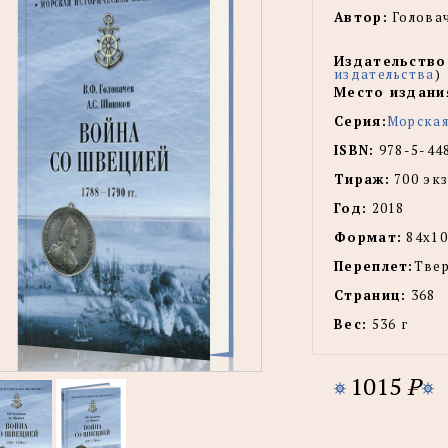
Автор:
Головач
Издательство
издательства
)
Место издани
Серия:
Морская
ISBN:
978-5-44
Тираж:
700 экз
Год:
2018
Формат:
84х10
Переплет:
Тве
Страниц:
368
Вес:
536 г
1015
P