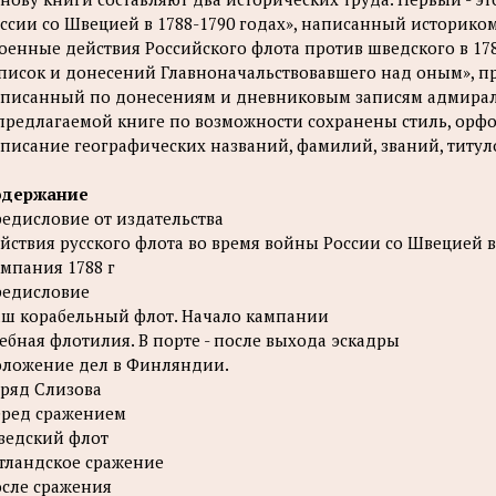
ссии со Швецией в 1788-1790 годах», написанный историком
оенные действия Российского флота против шведского в 178
писок и донесений Главноначальствовавшего над оным», 
писанный по донесениям и дневниковым записям адмира
предлагаемой книге по возможности сохранены стиль, орф
писание географических названий, фамилий, званий, титул
одержание
едисловие от издательства
йствия русского флота во время войны России со Швецией в
мпания 1788 г
едисловие
ш корабельный флот. Начало кампании
ебная флотилия. В порте - после выхода эскадры
ложение дел в Финляндии.
ряд Слизова
ред сражением
едский флот
тландское сражение
сле сражения