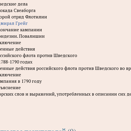
едские дела
окада Свеаборга
орой отряд Флотилии
мирал Грейг
ончание кампании
ндезин. Повалишин
ключение
енные действия
ссийского флота против Шведского
1788-1790 годах
енные действия российского флота против Шведского во в
ключение
мпания в 1790 году
ъяснение
рских слов и выражений, употребленных в описании сих д