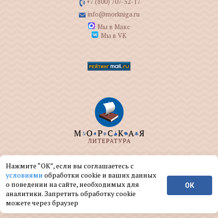
+7 (800) 707-52-17
info@morkniga.ru
Мы в Макс
Мы в VK
ООО "МОРКНИГА" занимается изданием и
Нажмите “ОК”, если вы соглашаетесь с
реализацией книг на морскую тематику.
условиями
обработки cookie и ваших данных
о поведении на сайте, необходимых для
ОК
© ООО "МОРКНИГА", 2004 — 2026 г.
аналитики. Запретить обработку cookie
можете через браузер