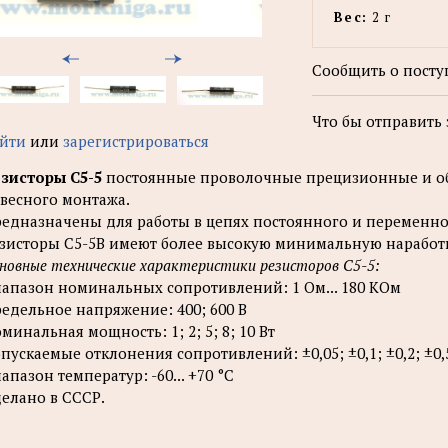
Вес:
2 г
Сообщить о посту
Что бы отправить
йти
или
зарегистрироваться
зисторы С5-5
постоянные проволочные прецизионные и об
весного монтажа.
едназначены для работы в цепях постоянного и переменного
зисторы С5-5В имеют более высокую минимальную наработ
новные технические характеристики резисторов С5-5:
апазон номинальных сопротивлений: 1 Ом... 180 КОм
едельное напряжение: 400; 600 В
минальная мощность: 1; 2; 5; 8; 10 Вт
пускаемые отклонения сопротивлений: ±0,05; ±0,1; ±0,2; ±0,5
апазон температур: -60... +70 °С
елано в СССР.