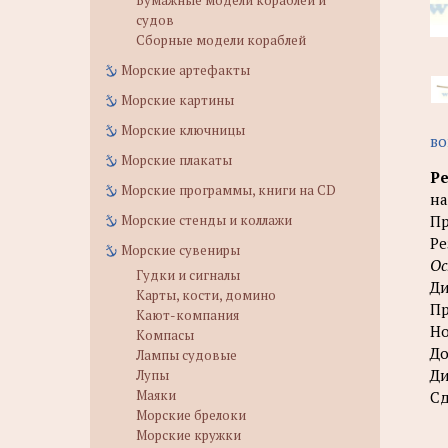
Бумажные модели кораблей и
судов
Сборные модели кораблей
Морские артефакты
Морские картины
Морские ключницы
во
Морские плакаты
Ре
Морские программы, книги на CD
на
Морские стенды и коллажи
Пр
Ре
Морские сувениры
Ос
Гудки и сигналы
Ди
Карты, кости, домино
Пр
Кают-компания
Но
Компасы
До
Лампы судовые
Ди
Лупы
Маяки
Сд
Морские брелоки
Морские кружки