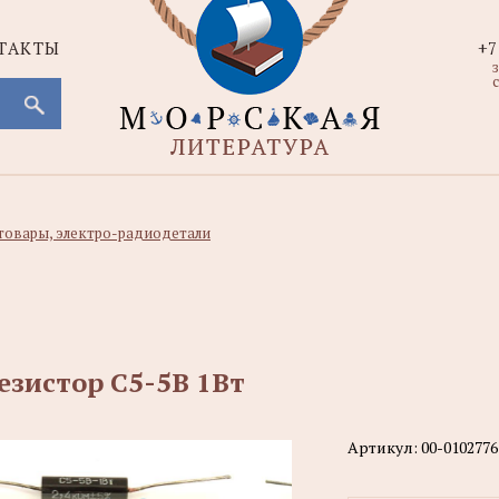
ТАКТЫ
+7
с
товары, электро-радиодетали
езистор С5-5В 1Вт
Артикул:
00-0102776