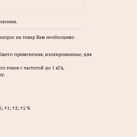
плении.
 запрос на товар Вам необходимо
щего применения, изолированные, для
 токов с частотой до 1 кГц.
ку.
; ±1; ±2; ±5 %