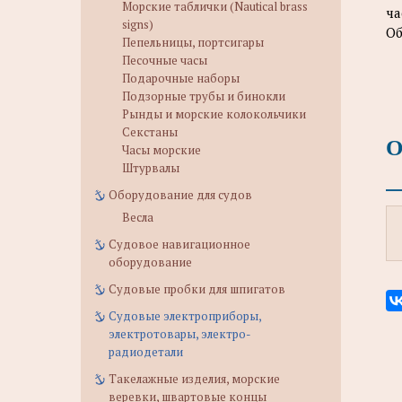
Морские таблички (Nautical brass
ча
signs)
Об
Пепельницы, портсигары
Песочные часы
Подарочные наборы
Подзорные трубы и бинокли
Рынды и морские колокольчики
Секстаны
О
Часы морские
Штурвалы
Оборудование для судов
Весла
Судовое навигационное
оборудование
Судовые пробки для шпигатов
Судовые электроприборы,
электротовары, электро-
радиодетали
Такелажные изделия, морские
веревки, швартовые концы