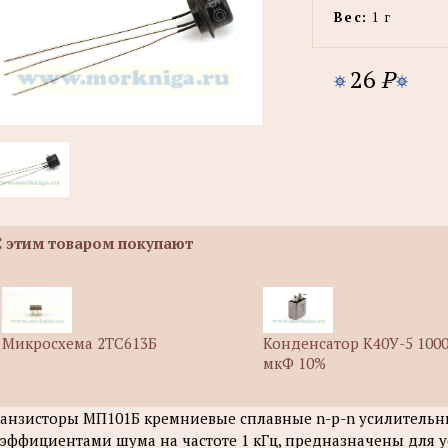
Вес:
1 г
26
P
С этим товаром покупают
Микросхема 2ТС613Б
Конденсатор К40У-5 1000
мкФ 10%
анзисторы МП101Б кремниевые сплавные n-p-n усилитель
эффициентами шума на частоте 1 кГц, предназначены для 