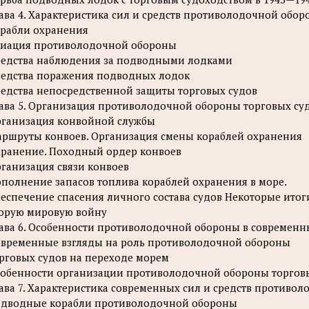
ава 4. Характеристика сил и средств противолодочной обор
рабли охранения
иация противолодочной обороны
едства наблюдения за подводными лодками
едства поражения подводных лодок
едства непосредственной защиты торговых судов
ава 5. Организация противолодочной обороны торговых су
ганизация конвойной службы
ршруты конвоев. Организация смены кораблей охранения
ранение. Походный ордер конвоев
ганизация связи конвоев
полнение запасов топлива кораблей охранения в море.
еспечение спасения личного состава судов Некоторые ито
орую мировую войну
ава 6. Особенности противолодочной обороны в современн
временные взгляды на роль противолодочной обороны
рговых судов на переходе морем
обенности организации противолодочной обороны торговы
ава 7. Характеристика современных сил и средств противо
дводные корабли противолодочной обороны