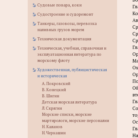
Судовые повара, коки
Гл
Ко
Судостроение и судоремонт
Ав
Танкеры, газовозы, перевозка
Ср
наливных грузов морем
Ср
Техническая документация
Ср
Гл
Техническая, учебная, справочная и
Ор
эксплуатационная литература по
Ма
морскому флоту
Ох
Художественная, публицистическая
Ор
и историческая
По
А. Покровский
Об
В. Конецкий
вт
В. Шигин
Гл
Детская морская литература
Со
Л. Скрягин
Морские списки, морские
то
мартирологи, морские персоналии
Ос
Н. Каланов
Гл
Н. Черкашин
На