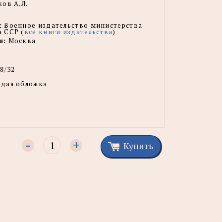
ов А.Л.
:
Военное издательство министерства
 CCP (
все книги издательства
)
я:
Москва
8/32
рдая обложка
-
+
Купить