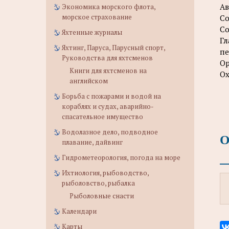
Ав
Экономика морского флота,
морское страхование
Со
Со
Яхтенные журналы
Гл
Яхтинг, Паруса, Парусный спорт,
пе
Руководства для яхтсменов
Ор
Книги для яхтсменов на
Ох
английском
Борьба с пожарами и водой на
кораблях и судах, аварийно-
спасательное имущество
Водолазное дело, подводное
О
плавание, дайвинг
Гидрометеорология, погода на море
Ихтиология, рыбоводство,
рыболовство, рыбалка
Рыболовные снасти
Календари
Карты