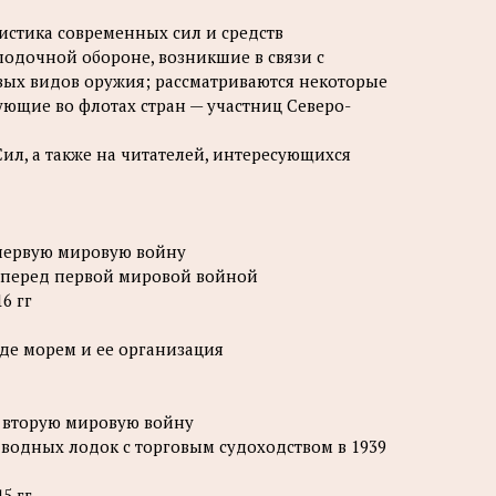
истика современных сил и средств
одочной обороне, возникшие в связи с
вых видов оружия; рассматриваются некоторые
ющие во флотах стран — участниц Северо-
л, а также на читателей, интересующихся
 первую мировую войну
 перед первой мировой войной
6 гг
оде морем и ее организация
о вторую мировую войну
одных лодок с торговым судоходством в 1939
5 гг