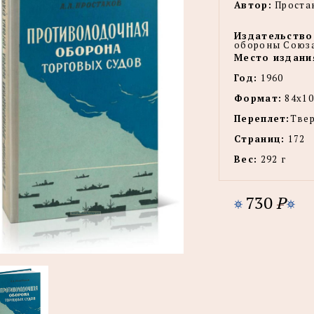
Автор:
Простак
Издательство
обороны Союза
Место издани
Год:
1960
Формат:
84x10
Переплет:
Тве
Страниц:
172
Вес:
292 г
730
P