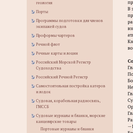
пр
геология
В 
Порты
пр
Программы подготовки для членов
ра
экипажей судов
вз
ат
Проформы чартеров
Кн
Речной флот
во
Речные карты и лоции
С
Российский Морской Регистр
Гл
Судоходства
По
Российский Речной Регистр
Бо
Самостоятельная постройка катеров
Не
и лодок
Гл
Су
Судовая, корабельная радиосвязь,
Ор
ГМССБ
Гл
Судовые журналы и бланки, морские
Ра
канцелярские товары
—1
Портовые журналы и бланки
Бо