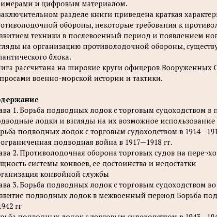
имерами и цифровым материалом.
заключительном разделе книги приведена краткая характер
отиволодочной обороны, некоторые требования к противол
звитием техники в послевоенный период и появлением но
гляды на организацию противолодочной обороны, существу
лантического блока.
ига рассчитана на широкие круги офицеров Вооруженных Си
просами военно-морской истории и тактики.
одержание
ава 1. Борьба подводных лодок с торговым судоходством в
дводные лодки и взгляды на их возможное использование
рьба подводных лодок с торговым судоходством в 1914—191
ограниченная подводная война в 1917—1918 гг.
ава 2. Противолодочная оборона торговых судов на пере¬х
щность системы конвоев, ее достоинства и недостатки
ганизация конвойной службы
ава 3. Борьба подводных лодок с торговым судоходством в
звитие подводных лодок в межвоенный период Борьба подв
942 гг
рьба подводных лодок с торговым судоходством в 1943—194