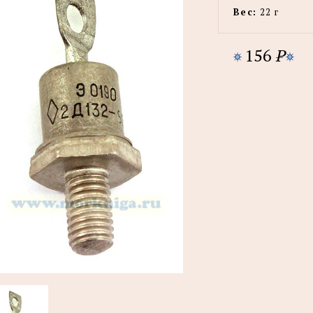
Вес:
22 г
156
P