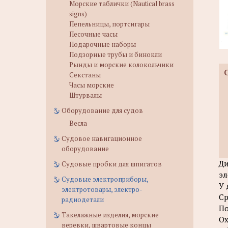
Морские таблички (Nautical brass
signs)
Пепельницы, портсигары
Песочные часы
Подарочные наборы
Подзорные трубы и бинокли
Рынды и морские колокольчики
Секстаны
Часы морские
Штурвалы
Оборудование для судов
Весла
Судовое навигационное
оборудование
Ди
Судовые пробки для шпигатов
эл
Судовые электроприборы,
У 
электротовары, электро-
Ср
радиодетали
По
Такелажные изделия, морские
Ох
веревки, швартовые концы