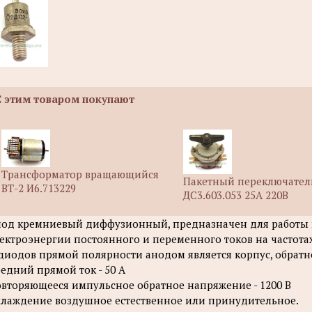
С этим товаром покупают
Трансформатор вращающийся
Пакетный переключател
ВТ-2 И6.713229
ДС3.603.053 25А 220В
од кремниевый диффузионный, предназначен для работы в
ектроэнергии постоянного и переменного токов на частотах 
диодов прямой полярности анодом является корпус, обратн
едний прямой ток - 50 А
вторяющееся импульсное обратное напряжение - 1200 В
лаждение воздушное естественное или принудительное.