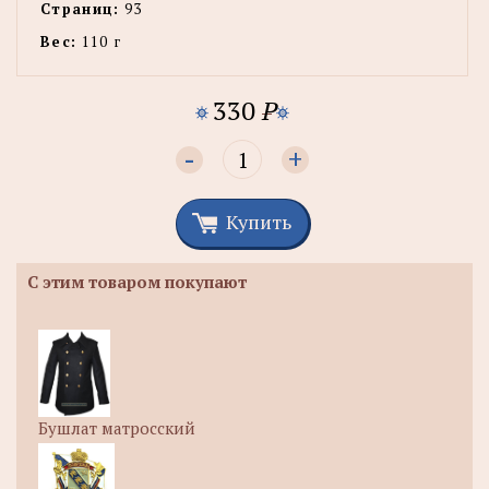
Страниц:
93
Вес:
110 г
330
P
-
+
Купить
С этим товаром покупают
Бушлат матросский