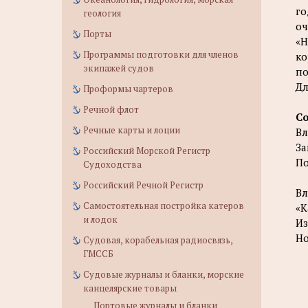
го
геология
оч
Порты
«Н
Программы подготовки для членов
ко
экипажей судов
по
Дл
Проформы чартеров
Речной флот
С
Речные карты и лоции
В
За
Российский Морской Регистр
По
Судоходства
Российский Речной Регистр
Вл
Самостоятельная постройка катеров
«К
и лодок
Из
Но
Судовая, корабельная радиосвязь,
ГМССБ
Судовые журналы и бланки, морские
канцелярские товары
Портовые журналы и бланки