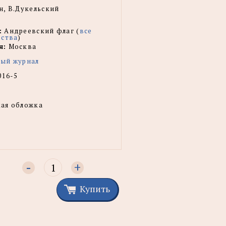
, В.Дукельский
:
Андреевский флаг (
все
ьства
)
я:
Москва
ый журнал
016-5
ая обложка
-
+
Купить