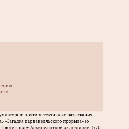
влению
жные
х авторов: почти детективные разыскания,
- «Загадка дарданелльского прорыва» (о
 флоте в пору Архипелагской экспедиции 1770