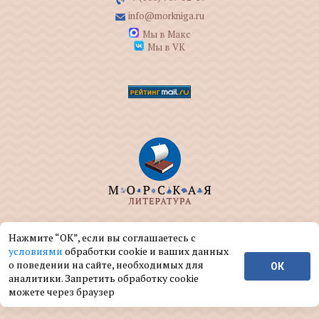
info@morkniga.ru
Мы в Макс
Мы в VK
ООО "МОРКНИГА" занимается изданием и
Нажмите “ОК”, если вы соглашаетесь с
реализацией книг на морскую тематику.
условиями
обработки cookie и ваших данных
о поведении на сайте, необходимых для
ОК
© ООО "МОРКНИГА", 2004 — 2026 г.
аналитики. Запретить обработку cookie
можете через браузер