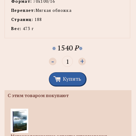
Формат:
70х100/16
Переплет:
Мягкая обложка
Страниц:
188
Вес:
473 г
1540
P
-
+
Купить
С этим товаром покупают