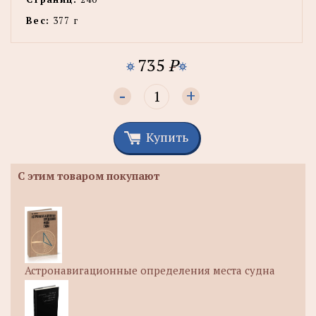
Вес:
377 г
735
P
-
+
Купить
С этим товаром покупают
Астронавигационные определения места судна