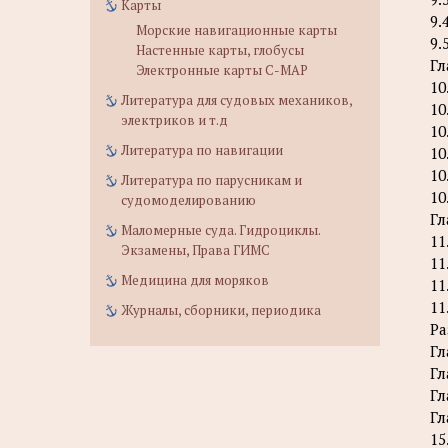
Карты
9.
Морские навигационные карты
9.
Настенные карты, глобусы
Гл
Электронные карты C-MAP
10
Литература для судовых механиков,
10
электриков и т.д
10
Литература по навигации
10
10
Литература по парусникам и
10
судомоделированию
Гл
Маломерные суда. Гидроциклы.
11
Экзамены, Права ГИМС
11
Медицина для моряков
11
11
Журналы, сборники, периодика
Ра
Гл
Гл
Гл
Гл
15