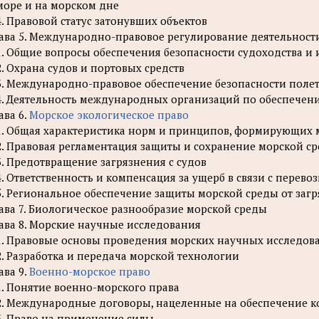
море и на морском дне
4. Правовой статус затонувших объектов
ава 5. Международно-правовое регулирование деятельности
1. Общие вопросы обеспечения безопасности судоходства и
2. Охрана судов и портовых средств
3. Международно-правовое обеспечение безопасности поле
4. Деятельность международных организаций по обеспечен
ава 6.
Морское экологическое право
1. Общая характеристика норм и принципов, формирующих 
2. Правовая регламентация защиты и сохранение морской с
3. Предотвращение загрязнения с судов
4. Ответственность и компенсация за ущерб в связи с перев
5. Региональное обеспечение защиты морской среды от заг
ава 7. Биологическое разнообразие морской среды
ава 8. Морские научные исследования
1. Правовые основы проведения морских научных исследов
2. Разработка и передача морской технологии
ава 9.
Военно-морское право
1. Понятие военно-морского права
2. Международные договоры, нацеленные на обеспечение к
3. Право на применение силы