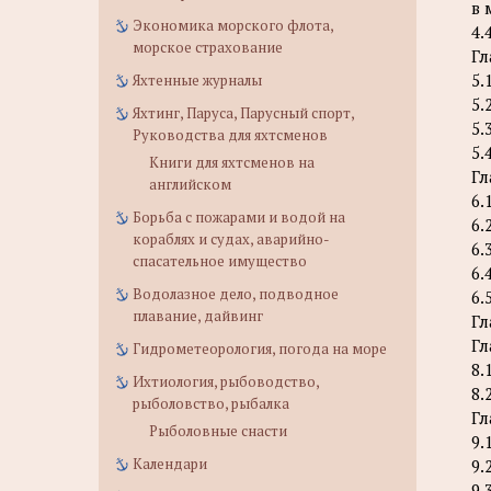
в 
Экономика морского флота,
4.
морское страхование
Гл
5.
Яхтенные журналы
5.
Яхтинг, Паруса, Парусный спорт,
5.
Руководства для яхтсменов
5.
Книги для яхтсменов на
Гл
английском
6.
Борьба с пожарами и водой на
6.
кораблях и судах, аварийно-
6.
спасательное имущество
6.
Водолазное дело, подводное
6.
плавание, дайвинг
Гл
Гл
Гидрометеорология, погода на море
8.
Ихтиология, рыбоводство,
8.
рыболовство, рыбалка
Гл
Рыболовные снасти
9.
Календари
9.
9.