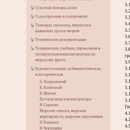
3.
Судовые повара, коки
3.
Судостроение и судоремонт
3.
3.
Танкеры, газовозы, перевозка
3.
наливных грузов морем
3.
Техническая документация
3.
Техническая, учебная, справочная и
3.
эксплуатационная литература по
гр
морскому флоту
3.
3.
Художественная, публицистическая
и историческая
3.
3.
А. Покровский
3.
В. Конецкий
В. Шигин
3.
Детская морская литература
3.
Л. Скрягин
Гл
Морские списки, морские
4.
мартирологи, морские персоналии
4.
Н. Каланов
4.
Н. Черкашин