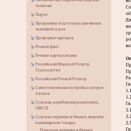
мо
геология
Со
об
Порты
Дл
Программы подготовки для членов
ме
экипажей судов
ур
Проформы чартеров
ро
мо
Речной флот
Речные карты и лоции
О
Российский Морской Регистр
Пр
Судоходства
Пр
Ра
Российский Речной Регистр
Гл
Самостоятельная постройка катеров
1.
и лодок
1.
Судовая, корабельная радиосвязь,
Гл
ГМССБ
2.
2.
Судовые журналы и бланки, морские
2.
канцелярские товары
Гл
Портовые журналы и бланки