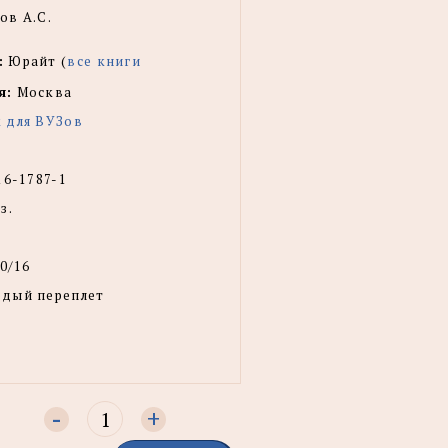
ов А.С.
:
Юрайт (
все книги
я:
Москва
 для ВУЗов
16-1787-1
з.
0/16
рдый переплет
-
+