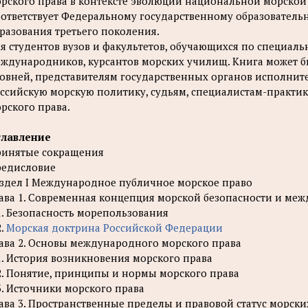
рского права в контексте эволюции национальной морской
ответствует Федеральному государственному образователь
разования третьего поколения.
я студентов вузов и факультетов, обучающихся по специал
ждународников, курсантов морских училищ. Книга может бы
овней, представителям государственных органов исполни
ссийскую морскую политику, судьям, специалистам-практик
рского права.
главление
инятые сокращения
едисловие
здел I Международное публичное морское право
ава 1. Современная концепция морской безопасности и ме
1. Безопасность морепользования
2.
Морская доктрина Российской Федерации
ава 2. Основы международного морского права
1. История возникновения морского права
2. Понятие, принципы и нормы морского права
3. Источники морского права
ава 3. Пространственные пределы и правовой статус морски