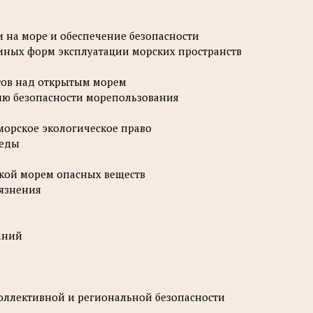
 на море и обеспечение безопасности
 иных форм эксплуатации морских пространств
тов над открытым морем
ию безопасности морепользования
морское экологическое право
реды
озкой морем опасных веществ
рязнения
аний
оллективной и региональной безопасности