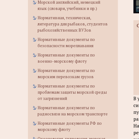
Морской английский, немецкий
язык (словари, учебники и пр.)
Нормативная, техническая,
литература для рыбаков, студентов
рыбохозяйственных ВУЗов
Нормативные документы по
безопасности мореплавания
Нормативные документы по
военно-морскому флоту
Нормативные документы по
морским перевозкам грузов
Нормативные документы по
проблемам защиты морской среды
В 
от загрязнений
си
Нормативные документы по
пу
радиосвязи на морском транспорте
ра
Нормативные документы РФ по
На
морскому флоту
р
Океанология, гидрология, морская