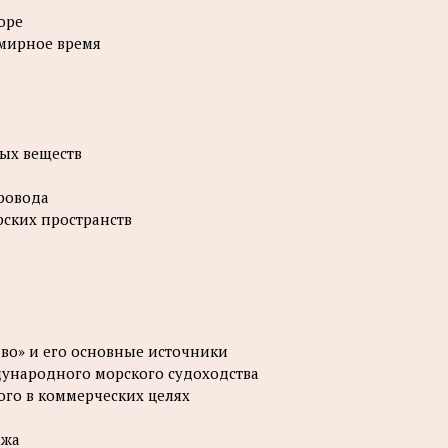
оре
 мирное время
ных веществ
ровода
рских пространств
во» и его основные источники
дународного морского судоходства
ого в коммерческих целях
ажа