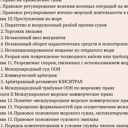
4. Правовое регулирование ведения военных операций на м
5. Правовое регулирование военно-морской деятельности в
ава 10. Преступления на море
.1. Пиратство и вооруженный разбой против судов
.2. Торговля людьми
.3. Незаконный ввоз мигрантов
.4. Незаконный оборот наркотических средств и психотроп
.5. Несанкционированное вещание из открытого моря
.6. Разрыв или повреждение подводного кабеля или трубоп
ава 11. Разрешение споров, связанных с использованием мо
.1. Международный суд ООН
.2. Коммерческий арбитраж
.3. Арбитражный регламент ЮНСИТРАЛ
.4. Международный трибунал ООН по морскому праву
здел II Международное морское коммерческое право
ава 12. Понятие «международное морское коммерческое пра
ава 13. Упрощение формальностей при осуществлении меж
ава 14. Правовое положение морского судна, эксплуатируем
ава 15. Правовое положение судового экипажа
.1. Порядок комплектования и условия службы членов экип