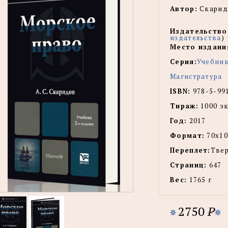
Автор:
Скарид
Издательство
издательства
)
Место издани
Серия:
Учебник
Магистратура
ISBN:
978-5-99
Тираж:
1000 эк
Год:
2017
Формат:
70х10
Переплет:
Тве
Страниц:
647
Вес:
1765 г
2750
P