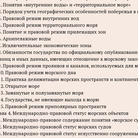
1. Понятия «внутренние воды» и «территориальное море»
2. Порядок учета географических особенностей побережья 
3. Правовой режим внутренних вод
4. Правовой режим территориального моря
5. Понятие и правовой режим прилежащих зон
6. Архипелажные воды
7. Исключительные экономические зоны
8. Обязанности государства по официальному опубликовани
аниц и иных данных, имеющих отношение к морскому зако
9. Правовой режим проливов и каналов, используемых для
10. Правовой режим морского дна
11. Практика делимитации морских пространств и контине
12. Открытое море
13. Замкнутые и полузамкнутые моря
14. Государства, не имеющие выхода к морю
15. Правовой режим приполярных пространств
ава 4. Международно-правовой статус морских объектов
1. Международно-правовое содержание понятия «морское с
2. Международно-правовой статус морских судов
3. Международно-правовой статус искусственно сооруженны