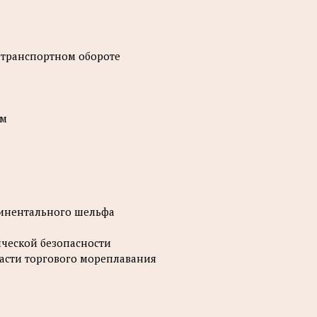
 транспортном обороте
ем
тинентального шельфа
ческой безопасности
ласти торгового мореплавания