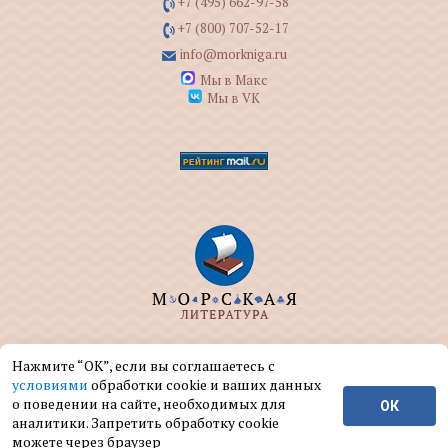
+7 (495) 662-97-58
+7 (800) 707-52-17
info@morkniga.ru
Мы в Макс
Мы в VK
ООО "МОРКНИГА" занимается изданием и
Нажмите “ОК”, если вы соглашаетесь с
реализацией книг на морскую тематику.
условиями
обработки cookie и ваших данных
о поведении на сайте, необходимых для
ОК
© ООО "МОРКНИГА", 2004 — 2026 г.
аналитики. Запретить обработку cookie
можете через браузер