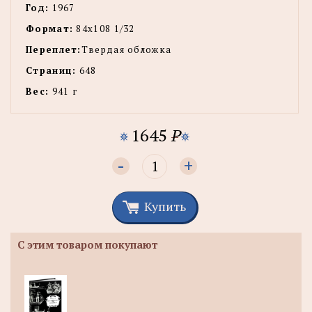
Год:
1967
Формат:
84х108 1/32
Переплет:
Твердая обложка
Страниц:
648
Вес:
941 г
1645
P
-
+
Купить
С этим товаром покупают