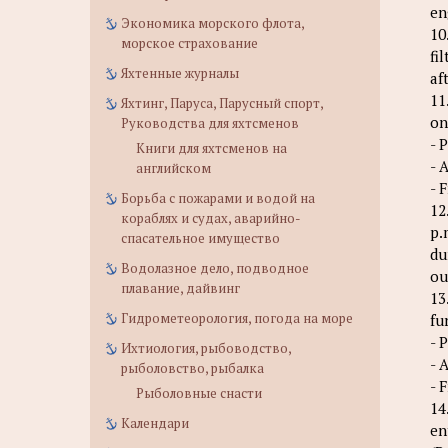
en
Экономика морского флота,
10
морское страхование
fi
Яхтенные журналы
af
11
Яхтинг, Паруса, Парусный спорт,
on
Руководства для яхтсменов
- 
Книги для яхтсменов на
- 
английском
- 
Борьба с пожарами и водой на
12
кораблях и судах, аварийно-
p.
спасательное имущество
du
Водолазное дело, подводное
ou
плавание, дайвинг
13
Гидрометеорология, погода на море
fu
- 
Ихтиология, рыбоводство,
- 
рыболовство, рыбалка
- 
Рыболовные снасти
14
Календари
en