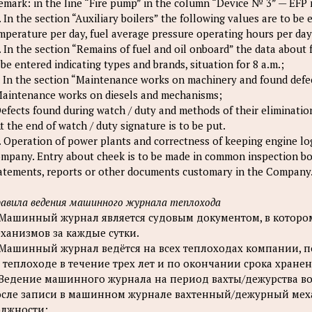
emark: in the line “Fire pump” in the column “Device № 3” — EFP
. In the section “Auxiliary boilers” the following values are to b
mperature per day, fuel average pressure operating hours per day
. In the section “Remains of fuel and oil onboard” the data about f
 be entered indicating types and brands, situation for 8 a.m.;
. In the section “Maintenance works on machinery and found defect
Maintenance works on diesels and mechanisms;
Defects found during watch / duty and methods of their eliminatio
At the end of watch / duty signature is to be put.
. Operation of power plants and correctness of keeping engine lo
mpany. Entry about cheek is to be made in common inspection boo
atements, reports or other documents customary in the Company
авила ведения машинного журнала теплохода
 Машинный журнал является судовым документом, в котором
ханизмов за каждые сутки.
 Машинный журнал ведётся на всех теплоходах компании, 
 теплоходе в течение трех лет и по окончании срока хране
 Ведение машинного журнала на период вахты/дежурства во
сле записи в машинном журнале вахтенный/дежурный меха
лжности;