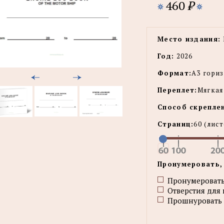
460
₽
Место издания:
Год:
2026
Формат:
А3 гори
Переплет:
Мягкая
Способ скрепле
Страниц:
60
(лис
Пронумеровать,
Пронумеровать
Отверстия для
Прошнуровать