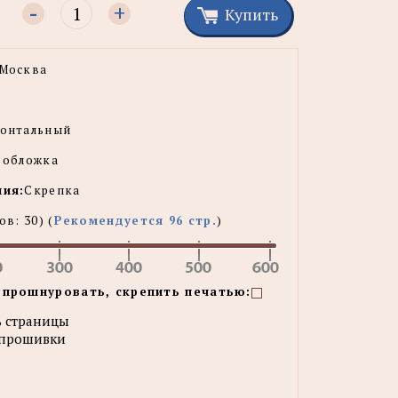
-
+
Купить
Москва
зонтальный
 обложка
ния:
Скрепка
тов:
30
) (
Рекомендуется 96 стр.
)
 прошнуровать, скрепить печатью:
 страницы
 прошивки