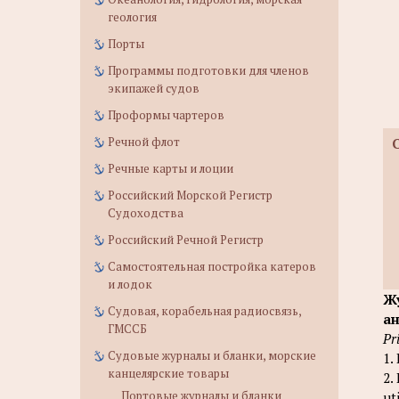
геология
Порты
Программы подготовки для членов
экипажей судов
Проформы чартеров
Речной флот
Речные карты и лоции
Российский Морской Регистр
Судоходства
Российский Речной Регистр
Самостоятельная постройка катеров
и лодок
Жу
Судовая, корабельная радиосвязь,
ан
ГМССБ
Pr
Судовые журналы и бланки, морские
1.
канцелярские товары
2.
Портовые журналы и бланки
ut