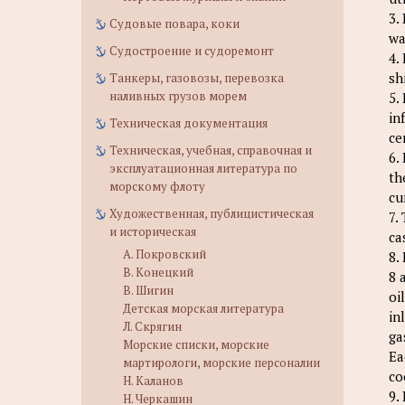
3.
Судовые повара, коки
wa
Судостроение и судоремонт
4.
sh
Танкеры, газовозы, перевозка
наливных грузов морем
5.
in
Техническая документация
ce
Техническая, учебная, справочная и
6.
эксплуатационная литература по
th
морскому флоту
cu
Художественная, публицистическая
7.
и историческая
ca
А. Покровский
8.
В. Конецкий
8 
В. Шигин
oi
Детская морская литература
in
Л. Скрягин
ga
Морские списки, морские
Ea
мартирологи, морские персоналии
co
Н. Каланов
9.
Н. Черкашин