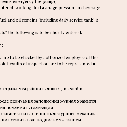
 means emergency fire pump);
e entered: working fluid average pressure and average
;
uel and oil remains (including daily service tank) is
s” the following is to be shortly entered:
n;
g are to be checked by authorized employee of the
k. Results of inspection are to be represented in
.
 отражается работа судовых дизелей и
после окончания заполнения журнал хранится
ния подлежит утилизации.
злагается на вахтенного/дежурного механика.
ник ставит свою подпись с указанием