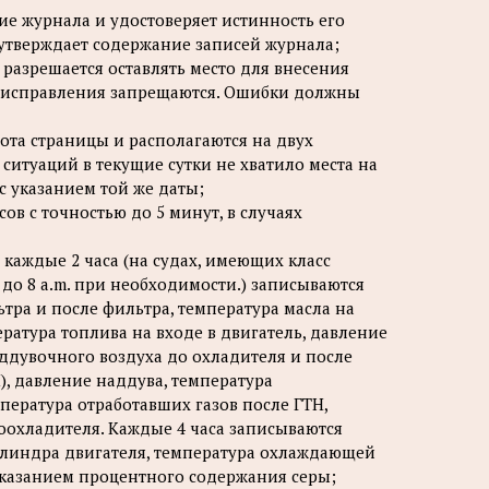
ие журнала и удостоверяет истинность его
утверждает содержание записей журнала;
 разрешается оставлять место для внесения
го исправления запрещаются. Ошибки должны
рота страницы и располагаются на двух
ситуаций в текущие сутки не хватило места на
с указанием той же даты;
сов с точностью до 5 минут, в случаях
 каждые 2 часа (на судах, имеющих класс
m. до 8 a.m. при необходимости.) записываются
ьтра и после фильтра, температура масла на
ература топлива на входе в двигатель, давление
ддувочного воздуха до охладителя и после
), давление наддува, температура
пература отработавших газов после ГТН,
хоохладителя. Каждые 4 часа записываются
цилиндра двигателя, температура охлаждающей
указанием процентного содержания серы;