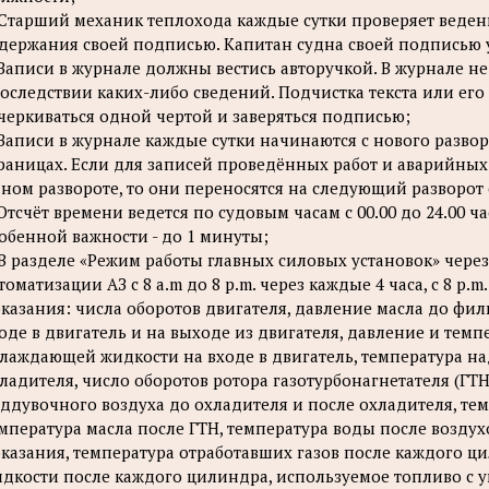
 Старший механик теплохода каждые сутки проверяет веден
держания своей подписью. Капитан судна своей подписью 
 Записи в журнале должны вестись авторучкой. В журнале не
оследствии каких-либо сведений. Подчистка текста или е
черкиваться одной чертой и заверяться подписью;
 Записи в журнале каждые сутки начинаются с нового разво
раницах. Если для записей проведённых работ и аварийных 
ном развороте, то они переносятся на следующий разворот 
 Отсчёт времени ведется по судовым часам с 00.00 до 24.00 ча
обенной важности - до 1 минуты;
 В разделе «Режим работы главных силовых установок» через
томатизации АЗ с 8 a.m до 8 р.m. через каждые 4 часа, с 8 р.
казания: числа оборотов двигателя, давление масла до фил
оде в двигатель и на выходе из двигателя, давление и темп
лаждающей жидкости на входе в двигатель, температура на
ладителя, число оборотов ротора газотурбонагнетателя (ГТН
ддувочного воздуха до охладителя и после охладителя, тем
мпература масла после ГТН, температура воды после возду
казания, температура отработавших газов после каждого 
дкости после каждого цилиндра, используемое топливо с 