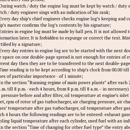
 During watch / duty the engine log must be kept by watch / duty 
tch / duty engineer sings with an indication of his rank;
 Every day ship’s chief engineer checks engine log’s keeping and ce
ip’s master confirms the log’s contents by his signature;
 Entries in engine log must be made by ball pen. It is not allowed 
formation later. It is forbidden to expungе or correct the text. Mi
rtified by a signature;
 Every day entries in engine log are to be started with the next 
e space on one double-page spread is not enough for entries of 
rrent day then they are to be transferred to the next double-page
 Time reading is to be kept according to ship’s clock from 00.00 ti
ses of particular importаnсe - of 1 minute;
 In the section “Running regime of main power plants” after each
a.m. till 8 p.m. - each 4 hours, from 8 p.m. till 8 a.m. – in necessa
l pressure before and after filter, oil temperature at engine’s inl
let, rpm оf rotor of gas turbocharger, air charging pressure, air c
ses’ temperature after gas turbocharger, oil temperature after gas
ch 4 hours the following readings are to be entered: exhaust gase
oling liquid temperature after each cylinder, used fuel with an in
 In the section “Time of changing for other fuel type” the entry a