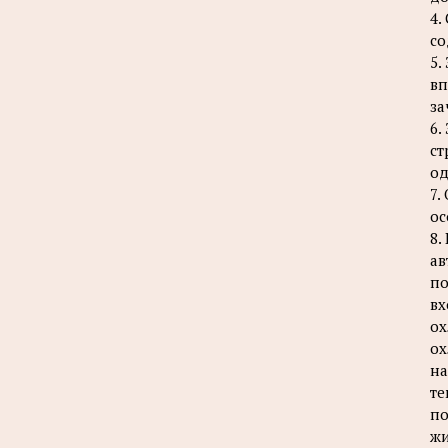
4.
со
5.
вп
за
6.
ст
од
7.
ос
8.
ав
по
вх
ох
ох
на
те
по
жи