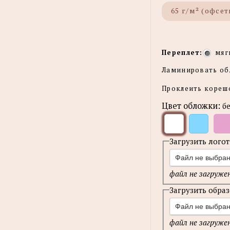
65 г/м² (офсет
Переплет:
мяг
Ламинировать о
Проклеить коре
Цвет обложки:
б
Загрузить лого
Файл не выбра
файл не загруже
Загрузить обра
Файл не выбра
файл не загруже