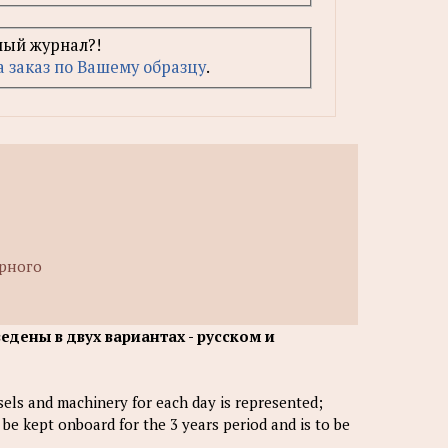
ный журнал?!
а заказ по Вашему образцу
.
рного
дены в двух вариантах - русском и
esels and machinery for each day is represented;
o be kept onboard for the 3 years реriod and is to be