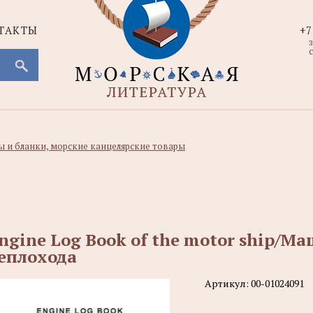
ТАКТЫ
+7
с
 и бланки, морские канцелярские товары
ngine Log Book of the motor ship/
еплохода
Артикул:
00-01024091