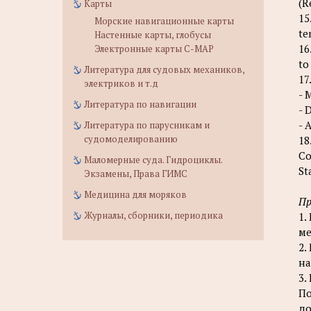
(R
Карты
15
Морские навигационные карты
te
Настенные карты, глобусы
16
Электронные карты C-MAP
to
Литература для судовых механиков,
17
электриков и т.д
- 
Литература по навигации
- 
- 
Литература по парусникам и
судомоделированию
18
Co
Маломерные суда. Гидроциклы.
St
Экзамены, Права ГИМС
Медицина для моряков
Пр
Журналы, сборники, периодика
1.
ме
2.
на
3.
По
до