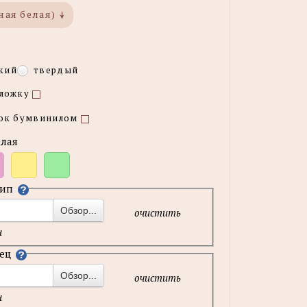
ная белая)
кий
твердый
бложку
шок бумвинилом
елая
тип
н
Обзор...
очистить
н
зец
н
Обзор...
очистить
н