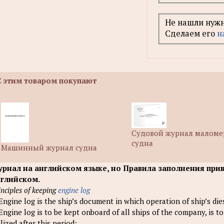
Не нашли нуж
Cделаем его
н
С этим товаром покупают
Судовой журнал маломе
судна
Машинный журнал судна
рнал на английском языке, но Правила заполнения приве
глийском.
inciples of keeping
engine log
 Engine log is the ship’s document in which operation of ship’s di
 Engine log is to be kept onboard of all ships of the company, is t
ilized after this реriod;