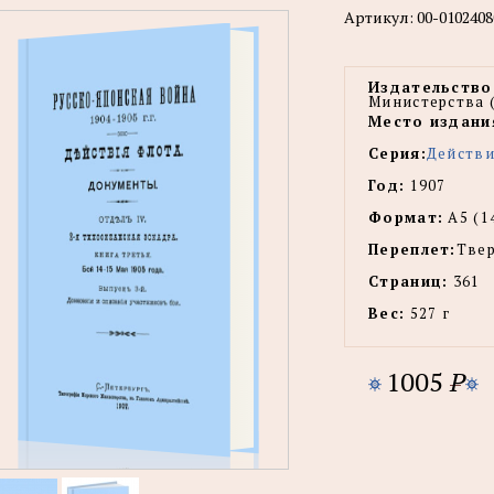
Артикул:
00-0102408
Издательство
Министерства 
Место издани
Серия:
Действи
Год:
1907
Формат:
А5 (1
Переплет:
Тве
Страниц:
361
Вес:
527 г
1005
P