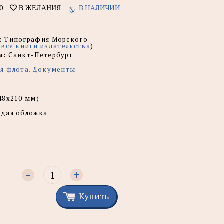
0
В НАЛИЧИИ
В ЖЕЛАНИЯ
:
Типография Морского
(
все книги издательства
)
я:
Санкт-Петербург
я флота. Документы
48x210 мм)
рдая обложка
-
+
Купить