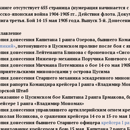
книге отсутствует 655 страница (нумерация начинается с
сско-японская война 1904-1905 гг.. Действия флота. Доку
ига третья. Бой 14-15 мая 1905 года. Выпуск 3-й. Донесе
главление
пия донесения Капитана 1 ранга Озерова, бывшего Ко
ликий»
, потонувшего в Цусимском проливе после боя с я
пия донесения Лейтенанта Блинова с броненосца «Сис
пия донесения Инженер-механика Поручика Кошевого с
пия донесения Мичмана Потемкина о бое 14-го мая 1905
приятельскими миноносцами у острова Цусима
пия донесения Старшего механика эскадренного минон
пия рапорта Командира крейсера I ранга «Владимир Моно
орской Штаб
казание о Цусимском бое Капитана 2 ранга Ермакова,
ейсере 1 ранга «Владимир Мономах»
пия донесения управлявшего артиллерийским огнем кр
колая Нозикова, о сражении крейсера 14-го и 15-го мая 1
опия донесения бывшего Старшего офицера
крейсера I р
мандование крейсером в бою 15 мая, Капитана 2 ранга 