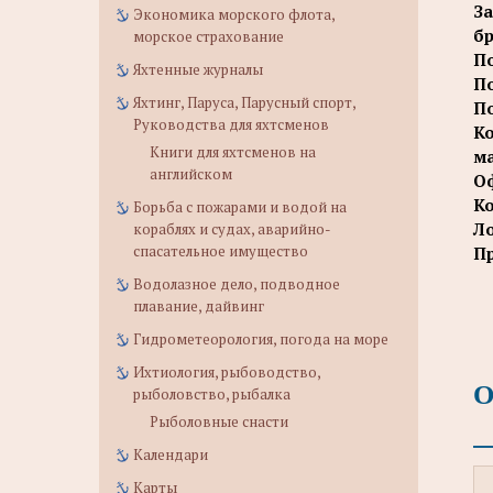
За
Экономика морского флота,
б
морское страхование
По
Яхтенные журналы
По
Яхтинг, Паруса, Парусный спорт,
По
Руководства для яхтсменов
Ко
Книги для яхтсменов на
ма
английском
Оф
Ко
Борьба с пожарами и водой на
Л
кораблях и судах, аварийно-
спасательное имущество
Пр
Водолазное дело, подводное
плавание, дайвинг
Гидрометеорология, погода на море
Ихтиология, рыбоводство,
О
рыболовство, рыбалка
Рыболовные снасти
Календари
Карты