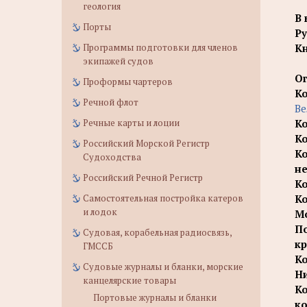
геология
В 
Порты
Ру
Программы подготовки для членов
Кн
экипажей судов
О
Проформы чартеров
Ко
Речной флот
Ве
Речные карты и лоции
Ко
Ко
Российский Морской Регистр
Ко
Судоходства
не
Российский Речной Регистр
Ко
Самостоятельная постройка катеров
Ко
и лодок
М
По
Судовая, корабельная радиосвязь,
кр
ГМССБ
Ко
Судовые журналы и бланки, морские
Ни
канцелярские товары
К
Портовые журналы и бланки
ко