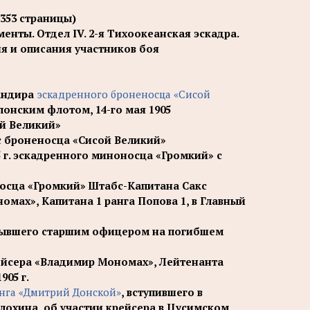
 353 страницы)
менты. Отдел IV. 2-я Тихоокеанская эскадра.
ния и описания участников боя
мандира
эскадренного броненосца «Сисой
понским флотом, 14-го мая 1905
ой Великий»
 броненосца «Сисой Великий»
 г. эскадренного миноносца «Громкий» с
осца «Громкий» Штабс-Капитана Сакс
мах», Капитана 1 ранга Попова 1, в Главный
 бывшего старшим офицером на погибшем
ейсера «Владимир Мономах», Лейтенанта
905 г.
анга «Дмитрий Донской»
, вступившего в
Блохина, об участии крейсера в Цусимском