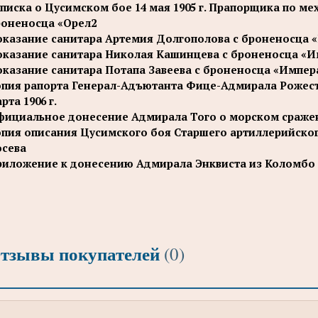
писка о Цусимском бое 14 мая 1905 г. Прапорщика по ме
роненосца «Орел2
казание санитара Артемия Долгополова с броненосца 
казание санитара Николая Кашинцева с броненосца «И
казание санитара Потапа Завеева с броненосца «Импер
пия рапорта Генерал-Адъютанта Фице-Адмирала Рожеств
рта 1906 г.
ициальное донесение Адмирала Того о морском сражении
пия описания Цусимского боя Старшего артиллерийско
осева
иложение к донесению Адмирала Энквиста из Коломбо от
тзывы покупателей
(0)