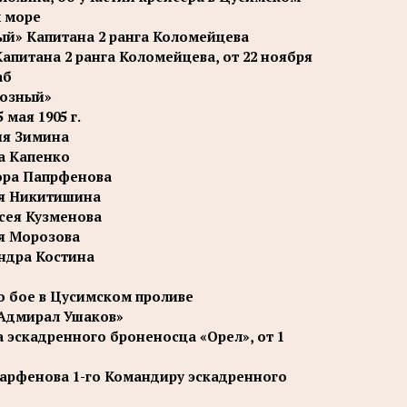
м море
ый» Капитана 2 ранга Коломейцева
питана 2 ранга Коломейцева, от 22 ноября
аб
розный»
мая 1905 г.
ия Зимина
на Капенко
ора Папрфенова
ея Никитишина
сея Кузменова
ея Морозова
андра Костина
о бое в Цусимском проливе
«Адмирал Ушаков»
 эскадренного броненосца «Орел», от 1
арфенова 1-го Командиру эскадренного