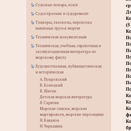
Судовые повара, коки
ср
До
Судостроение и судоремонт
Ко
Танкеры, газовозы, перевозка
(5
наливных грузов морем
К
Техническая документация
По
По
Техническая, учебная, справочная и
По
эксплуатационная литература по
По
морскому флоту
По
Художественная, публицистическая
По
и историческая
По
А. Покровский
По
В. Конецкий
По
В. Шигин
Ко
Детская морская литература
Ко
Л. Скрягин
Ко
Морские списки, морские
мартирологи, морские персоналии
фе
Н. Каланов
Ко
Н. Черкашин
б