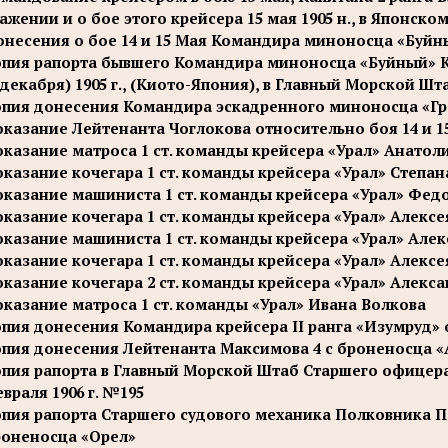
ажении и о бое этого крейсера 15 мая 1905 н., в Японско
несения о бое 14 и 15 Мая Командира миноносца «Буйн
пия рапорта бывшего Командира миноносца «Буйный» Ка
 декабря) 1905 г., (Киото-Япония), в Главный Морской Шт
опия донесения Командира эскадренного миноносца «Г
казание Лейтенанта Чоглокова относительно боя 14 и 15 
казание матроса 1 ст. команды крейсера «Урал» Анатол
казание кочегара 1 ст. команды крейсера «Урал» Степа
казание машиниста 1 ст. команды крейсера «Урал» Фед
казание кочегара 1 ст. команды крейсера «Урал» Алекс
казание машиниста 1 ст. команды крейсера «Урал» Алек
казание кочегара 1 ст. команды крейсера «Урал» Алекс
казание кочегара 2 ст. команды крейсера «Урал» Алекс
казание матроса 1 ст. команды «Урал» Ивана Волкова
пия донесения Командира крейсера II ранга «Изумруд» 
пия донесения Лейтенанта Максимова 4 с броненосца 
пия рапорта в Главный Морской Штаб Старшего офицера
враля 1906 г. №195
пия рапорта Старшего судового механика Полковника П
роненосца «Орел»