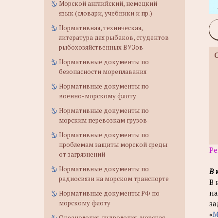
Морской английский, немецкий
язык (словари, учебники и пр.)
Нормативная, техническая,
литература для рыбаков, студентов
рыбохозяйственных ВУЗов
Нормативные документы по
безопасности мореплавания
Нормативные документы по
военно-морскому флоту
Нормативные документы по
морским перевозкам грузов
Нормативные документы по
проблемам защиты морской среды
Ре
от загрязнений
Нормативные документы по
В 
радиосвязи на морском транспорте
В 
на
Нормативные документы РФ по
морскому флоту
за
«
М
Океанология, гидрология, морская