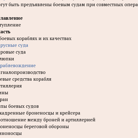
гут быть предъявлены боевым судам при совместных опера
главление
тупление
часть
боевых кораблях и их качествах
русные суда
ровые суда
люпки
раблевождение
гналопроизводство
евые средства корабля
тиллерия
ины
ран
пы боевых судов
кадренные броненосцы и крейсера
отношение между броней и артиллерией
оненосцы береговой обороны
иноносцы