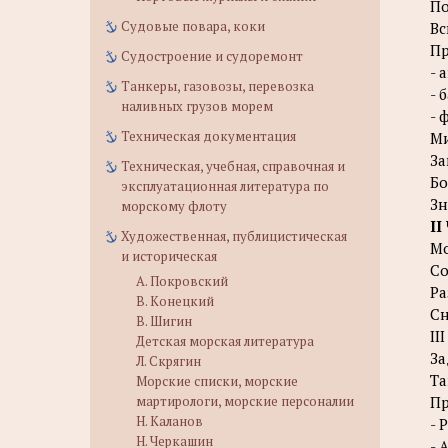
П
Судовые повара, коки
Вс
Пр
Судостроение и судоремонт
- 
Танкеры, газовозы, перевозка
- 
наливных грузов морем
- 
Техническая документация
М
За
Техническая, учебная, справочная и
Бо
эксплуатационная литература по
Зн
морскому флоту
II
Художественная, публицистическая
М
и историческая
Со
А. Покровский
Ра
В. Конецкий
С
В. Шигин
II
Детская морская литература
За
Л. Скрягин
Та
Морские списки, морские
мартирологи, морские персоналии
П
Н. Каланов
- 
Н. Черкашин
- 