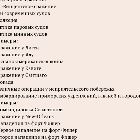
С.-Винцентское сражение
й современных судов
волюция
ктика паровых судов
ктика минных судов
римеры:
Сражение у Лиссы
Сражение у Ялу
Испано-американская война
Сражение у Кавите
Сражение у Сантиаго
окада
зличные операции у неприятельского побережья
мбардирование приморских укреплений, гаваней и городо
римеры:
Бомбардировка Севастополя
Сражение у New-Orleans
Нападения на форт Фишер
Первое нападение на форт Фишер
Второе нападение на форт Фишер