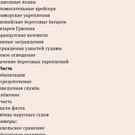
одводные лодки
помогательные крейсера
иморские укрепления
английские береговые батареи
батареи Грюзона
французские казематы
инные заграждения
граждения узкостей судами
евое освещение
ачение береговых укреплений
 Часть
обилизация
средоточение
зведочная служба
набжение
I часть
дачи флота
ктика парусных судов
римеры:
Ревельское сражение
Абукирское сражение