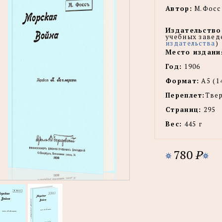
Автор:
М.Фосс
Издательство
учебных завед
издательства
)
Место издани
Год:
1906
Формат:
А5 (1
Переплет:
Тве
Страниц:
295
Вес:
445 г
780
P