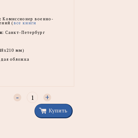
:
Комиссионер военно-
ений (
все книги
я:
Санкт-Петербург
48x210 мм)
рдая обложка
-
+
Купить