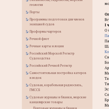
мо
геология
Порты
О
Программы подготовки для членов
Вс
экипажей судов
I 
О 
Проформы чартеров
Па
Речной флот
Па
Речные карты и лоции
Ш
Ко
Российский Морской Регистр
Си
Судоходства
Бо
Российский Речной Регистр
Ар
Самостоятельная постройка катеров
М
и лодок
Та
Ти
Судовая, корабельная радиосвязь,
Эс
ГМССБ
Со
Судовые журналы и бланки, морские
Бр
канцелярские товары
М
Портовые журналы и бланки