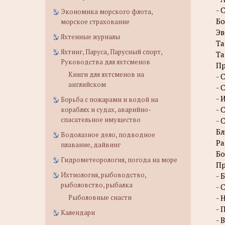
- 
Экономика морского флота,
Бо
морское страхование
Э
Яхтенные журналы
Та
Яхтинг, Паруса, Парусный спорт,
Та
Руководства для яхтсменов
П
Книги для яхтсменов на
- 
английском
- 
- 
Борьба с пожарами и водой на
- 
кораблях и судах, аварийно-
спасательное имущество
- 
Бл
Водолазное дело, подводное
Ра
плавание, дайвинг
Бо
Гидрометеорология, погода на море
П
Ихтиология, рыбоводство,
- 
рыболовство, рыбалка
- 
Рыболовные снасти
- 
- 
Календари
- 