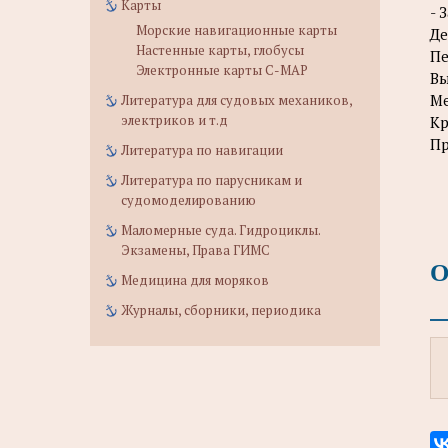
Карты
- 
Морские навигационные карты
Де
Настенные карты, глобусы
Пе
Электронные карты C-MAP
Вы
Ме
Литература для судовых механиков,
электриков и т.д
Кр
Пр
Литература по навигации
Литература по парусникам и
судомоделированию
Маломерные суда. Гидроциклы.
Экзамены, Права ГИМС
О
Медицина для моряков
Журналы, сборники, периодика