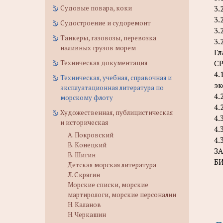
Судовые повара, коки
3.
3.
Судостроение и судоремонт
3.
Танкеры, газовозы, перевозка
3.
наливных грузов морем
Г
Техническая документация
С
4.
Техническая, учебная, справочная и
эк
эксплуатационная литература по
4.
морскому флоту
4.
Художественная, публицистическая
4.
и историческая
4.
А. Покровский
4.
В. Конецкий
З
В. Шигин
Б
Детская морская литература
Л. Скрягин
Морские списки, морские
мартирологи, морские персоналии
Н. Каланов
Н. Черкашин