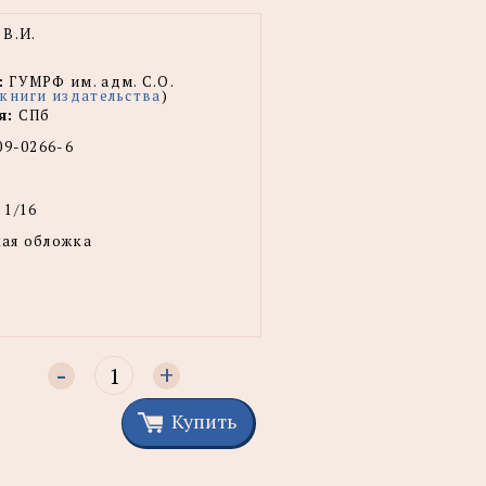
В.И.
:
ГУМРФ им. адм. С.О.
 книги издательства
)
я:
СПб
09-0266-6
 1/16
ая обложка
-
+
Купить