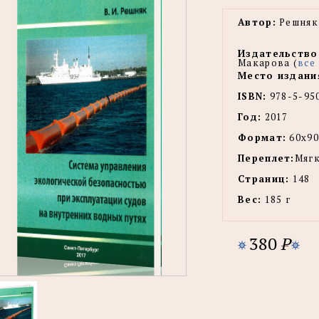
Автор:
Решняк 
Издательство
Макарова (
все
Место издани
ISBN:
978-5-95
Год:
2017
Формат:
60х90
Переплет:
Мягк
Страниц:
148
Вес:
185 г
380
P