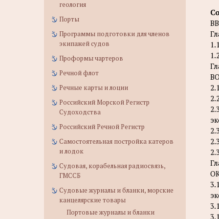
геология
С
Порты
В
Г
Программы подготовки для членов
экипажей судов
1.
1.
Проформы чартеров
Г
Речной флот
В
2.
Речные карты и лоции
2.
Российский Морской Регистр
2.
Судоходства
эк
Российский Речной Регистр
2.
2.
Самостоятельная постройка катеров
и лодок
2.
Г
Судовая, корабельная радиосвязь,
О
ГМССБ
3.
Судовые журналы и бланки, морские
эк
канцелярские товары
3.
Портовые журналы и бланки
3.