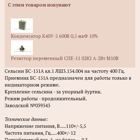
С этим товаром покупают
Конденсатор К40У-5 600В 0,5 мкФ 10%
Резистор переменный СПЕ-11 0282 А-2Вт М10В
Сельсин БС-151А кл.1 ЛШ3.154.004 на частоту 400 Гц.
Приемник БС-151А предназначен для работы только в
индикаторном режиме.
Крепление сельсина - за упорный буртик.
Режим работы - продолжительный.
Заводской №039343
Технические данные:
Напряжение питания, В.....110+/-5,5
Частота питания, Гц.....400+/-12
Потребляемый ток, А, не более.....0,3