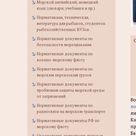
Морской английский, немецкий
язык (словари, учебники и пр.)
Нормативная, техническая,
литература для рыбаков, студентов
рыбохозяйственных ВУЗов
Нормативные документы по
безопасности мореплавания
Нормативные документы по
военно-морскому флоту
Нормативные документы по
морским перевозкам грузов
Нормативные документы по
проблемам защиты морской среды
от загрязнений
Во
Нормативные документы по
ло
радиосвязи на морском транспорте
ли
Кн
Нормативные документы РФ по
пр
морскому флоту
Ба
Океанология, гидрология, морская