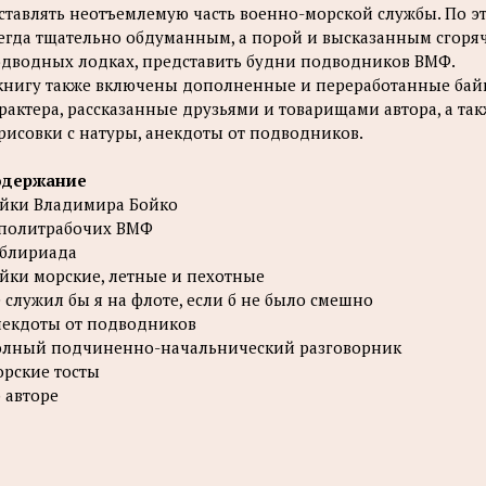
ставлять неотъемлемую часть военно-морской службы. По э
егда тщательно обдуманным, а порой и высказанным сгоряч
дводных лодках, представить будни подводников ВМФ.
книгу также включены дополненные и переработанные бай
рактера, рассказанные друзьями и товарищами автора, а т
рисовки с натуры, анекдоты от подводников.
одержание
йки Владимира Бойко
политрабочих ВМФ
блириада
йки морские, летные и пехотные
 служил бы я на флоте, если б не было смешно
екдоты от подводников
лный подчиненно-начальнический разговорник
рские тосты
 авторе