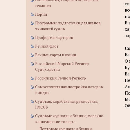
со
геология
вс
Порты
по
В 
Программы подготовки для членов
ха
экипажей судов
за
Проформы чартеров
Речной флот
С
Ба
Речные карты и лоции
О 
Российский Морской Регистр
Бу
Судоходства
Ба
Российский Речной Регистр
Не
Ан
Самостоятельная постройка катеров
По
и лодок
Мо
Судовая, корабельная радиосвязь,
Об
ГМССБ
Судовые журналы и бланки, морские
канцелярские товары
Портовые журналы и бланки