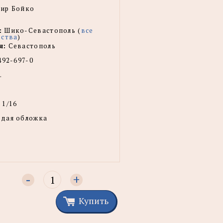
ир Бойко
:
Шико-Севастополь (
все
ьства
)
я:
Севастополь
492-697-0
.
 1/16
рдая обложка
-
+
Купить