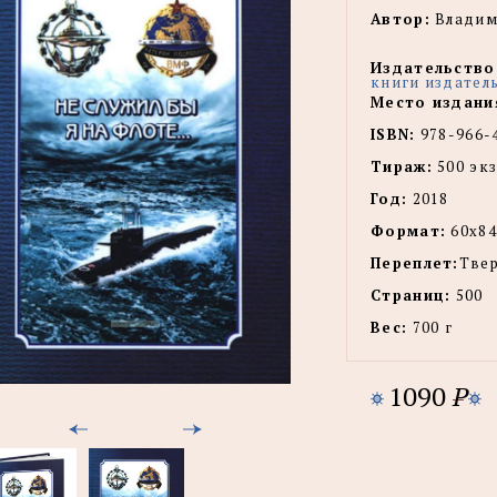
Автор:
Владим
Издательство
книги издател
Место издани
ISBN:
978-966-
Тираж:
500 экз
Год:
2018
Формат:
60х84
Переплет:
Тве
Страниц:
500
Вес:
700 г
1090
P