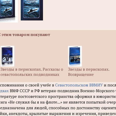
С этим товаром покупают
Звезды в перископах. Рассказы о
Звезды в перископах.
севастопольских подводниках
Возвращение
споминания о своей учебе в
Севастопольском ВВМИУ
и пос
дках
ВМФ СССР и РФ ветеран-подводник Военно-Морского 
тературе постсоветского пространства оформил в юмористи
ига «Не служил бы я на флоте...» не является попыткой оче
едназначена для людей, способных по достоинству оценит
йки, анекдоты, крылатые выражения и изречения, приведенн