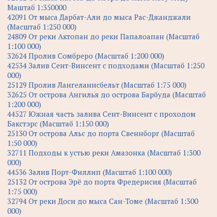
Маштаб 1:350000
42091 От мыса Дарбат-Али до мыса Рас-Джанджали
(Масштаб 1:250 000)
24809 От реки Актопан до реки Папалоапан (Масштаб
1:100 000)
32624 Пролив Сомбреро (Масштаб 1:200 000)
42534 Залив Сент-Винсент с подходами (Масштаб 1:250
000)
25129 Пролив Лангеланнсбельт (Масштаб 1:75 000)
32625 От острова Ангилья до острова Барбуда (Масштаб
1:200 000)
44527 Южная часть залива Сент-Винсент с проходом
Бакстэрс (Масштаб 1:150 000)
25130 От острова Альс до порта Свеннборг (Масштаб
1:50 000)
32711 Подходы к устью реки Амазонка (Масштаб 1:300
000)
44536 Залив Порт-Филлип (Масштаб 1:100 000)
25132 От острова Эрё до порта Фредерисия (Масштаб
1:75 000)
32794 От реки Доси до мыса Сан-Томе (Масштаб 1:300
000)