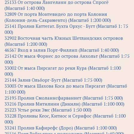
25133 От острова Лангеланн до острова Спрогё
(Масштаб 1:40 000)
32809 От порта Монтевидео до порта Колония
(Колония-дель-Сакраменто) (Масштаб 1:200 000)
25141 Пролив Каттегат. Бухта Орхус - Бугт (Масштаб 1: 75
000)
32902 Восточная часть Южных Шетландских островов
(Масштаб 1:200 000)
46567 Вход в залив Порт-Филлип (Масштаб 1:40 000)
25142 От мыса Форнес до острова Анхольт (Масштаб 1:75
000)
33002 От мыса Пирсагат до реки Кура (Масштаб 1:100
000)
25144 Залив Ольборг-Бугт (Масштаб 1:75 000)
33003 От мыса Шахова Коса до мыса Пирсагат (Масштаб
1:100 000)
25195 Пролив Смоланнсфарваннет (Масштаб 1:75 000)
33216 Пролив Митилини (Дикили) (Масштаб 1:100 000)
25223 Устье реки Эмс (Масштаб 1:50 000)
33228 Проливы Кеос, Китнос и Серифос (Масштаб 1:100
000)
33241 Пролив Кафирефс (Доро) (Масштаб 1:100 000)
25516 Порт Рейкьявик с подходами (Масштаб 1:40 000)