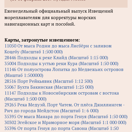
Еженедельный официальный выпуск Извещений
мореплавателям для корректуры морских
навигационных карт и пособий.
Карты, затронутые извещением:
11050 От мыса Родни до мыса Лисбёрн с заливом
Коцебу (Масштаб 1:500 000)
28446 Подходы к реке Клайд (Масштаб 1:15 000)
35004 Подходы к устью реки Кура (Масштаб 1:50 000)
11146 От полуострова Лопатка до Медвежьих островов
(Маштаб 1:500000)
28516 Порт Рейкьявик (Масштаб 1:12 500)
35067 Бухта Бакинская (Масштаб 1:25 000)
11147 Подходы к Новосибирским островам с востока
(Масштаб 1:500 000)
29265 Река Медуэй. Порт Чатем. От плёса Джиллингем -
Рич до города Мейдстон (Масштаб 1: 6 000)
35395 От мыса Манара до порта Генуя (Масштаб 1:50 000)
30302 Эгейское и Мраморное моря (Масштаб 1:1 000 000)
35396 От порта Генуя до порта Савона (Масштаб 1:50