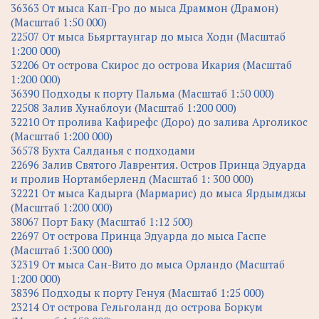
36363 От мыса Кап-Гро до мыса Драммон (Драмон)
(Масштаб 1:50 000)
22507 От мыса Бьяргтаунгар до мыса Ходн (Масштаб
1:200 000)
32206 От острова Скирос до острова Икария (Масштаб
1:200 000)
36390 Подходы к порту Пальма (Масштаб 1:50 000)
22508 Залив Хунаблоуи (Масштаб 1:200 000)
32210 От пролива Кафирефс (Доро) до залива Арголикос
(Масштаб 1:200 000)
36578 Бухта Салданья с подходами
22696 Залив Святого Лаврентия. Остров Принца Эдуарда
и пролив Нортамберленд (Масштаб 1: 300 000)
32221 От мыса Кадырга (Мармарис) до мыса Ярдымджы
(Масштаб 1:200 000)
38067 Порт Баку (Масштаб 1:12 500)
22697 От острова Принца Эдуарда до мыса Гаспе
(Масштаб 1:300 000)
32319 От мыса Сан-Вито до мыса Орландо (Масштаб
1:200 000)
38396 Подходы к порту Генуя (Масштаб 1:25 000)
23214 От острова Гельголанд до острова Боркум