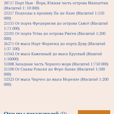
28717 Порт Нью - Йорк. Южная часть острова Манхаттан
(Масштаб 1: 10 000)
23217 Подходы к проливу Па-де-Кале (Масштаб 1:150
000)
25135 От порта Фредерисия до острова Самсё (Масштаб
1:75 000)
22101 От порта Устка до острова Рюген (Масштаб 1:200
000)
26271 От мыса Норт-Форленд до порта Дувр (Масштаб
1:37 500)
15342 От мыса Каменный до мыса Круглый (Маштаб
1:50000)
31008 Западная часть Черного моря (Масштаб 1:750 000)
21100 От Скалы Роколл до Фере-Банке (Масштаб 1:500
000)
32323 От мыса Чирчео до мыса Морелле (Масштаб 1:200
000)
Отзывы покупателей
(0)