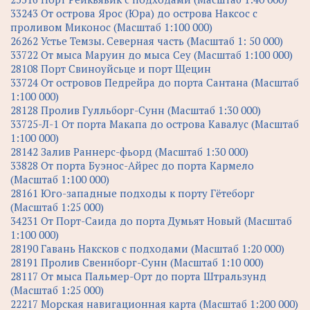
33243 От острова Ярос (Юра) до острова Наксос с
проливом Миконос (Масштаб 1:100 000)
26262 Устье Темзы. Северная часть (Масштаб 1: 50 000)
33722 От мыса Маруин до мыса Сеу (Масштаб 1:100 000)
28108 Порт Свиноуйсьце и порт Щецин
33724 От островов Педрейра до порта Сантана (Масштаб
1:100 000)
28128 Пролив Гулльборг-Сунн (Масштаб 1:30 000)
33725-Л-1 От порта Макапа до острова Кавалус (Масштаб
1:100 000)
28142 Залив Раннерс-фьорд (Масштаб 1:30 000)
33828 От порта Буэнос-Айрес до порта Кармело
(Масштаб 1:100 000)
28161 Юго-западные подходы к порту Гётеборг
(Масштаб 1:25 000)
34231 От Порт-Саида до порта Думьят Новый (Масштаб
1:100 000)
28190 Гавань Наксков с подходами (Масштаб 1:20 000)
28191 Пролив Свеннборг-Сунн (Масштаб 1:10 000)
28117 От мыса Пальмер-Орт до порта Штральзунд
(Масштаб 1:25 000)
22217 Морская навигационная карта (Масштаб 1:200 000)