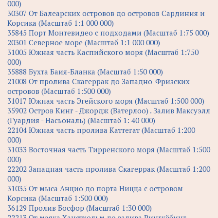
000)
30307 От Балеарских островов до островов Сардиния и
Корсика (Масштаб 1:1 000 000)
35845 Порт Монтевидео с подходами (Масштаб 1:75 000)
20301 Северное море (Масштаб 1:1 000 000)
31005 Южная часть Каспийского моря (Масштаб 1:750
000)
35888 Бухта Баия-Бланка (Масштаб 1:50 000)
21008 От пролива Скагеррак до Западно-Фризских
островов (Масштаб 1:500 000)
31017 Южная часть Эгейского моря (Масштаб 1:500 000)
35902 Остров Кинг - Джордж (Ватерлоо) . Залив Максуэлл
(Гуардия - Насьональ) (Масштаб 1: 40 000)
22104 Южная часть пролива Каттегат (Масштаб 1:200
000)
31033 Восточная часть Тирренского моря (Масштаб 1:500
000)
22202 Западная часть пролива Скагеррак (Масштаб 1:200
000)
31035 От мыса Анцио до порта Ницца с островом
Корсика (Масштаб 1:500 000)
36129 Пролив Босфор (Масштаб 1:30 000)
22213 От маяка Ханстхольм до залива Рингкёбинг-