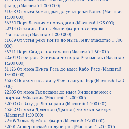
фьорд (Масштаб 1:200 000)
31068 От мыса Команджи до устья реки Конго (Масштаб
1:500 000)
36230 Порт Латакия с подходами (Масштаб 1:25 000)
22214 От залива Рингкёбинг-фьорд до острова
Гельголанд (Масштаб 1:200 000)
31069 От устья реки Конго до мыса Леду (Масштаб 1:500
000)
36241 Порт-Саид с подходами (Масштаб 1:50 000)
22504 От острова Хеймаэй до порта Рейкьявик (Масштаб
1:200 000)
31126 От мыса Пунта-Раса до мыса Кабо-Расо (Масштаб
1:500 000)
36358 Подходы к заливу Фос и лагуна Бер (Масштаб 1:50
000)
22505 От мыса Гардскайи до мыса Эндвердарнес с
портом Рейкьявик (Масштаб 1:200 000)
32000 От Баку до Ленкорани (Масштаб 1:200 000)
36362 От мыса Драммон (Драмон) до мыса Камара
(Масштаб 1:50 000)
22506 Залив Брейда- фьорд (Масштаб 1:200 000)
32001 Апшеронский полуостров (Масштаб 1:200 000)