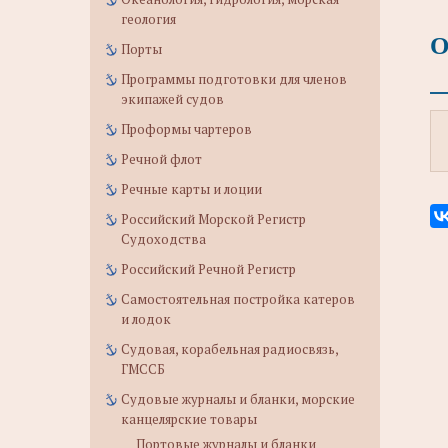
геология
О
Порты
Программы подготовки для членов
экипажей судов
Проформы чартеров
Речной флот
Речные карты и лоции
Российский Морской Регистр
Судоходства
Российский Речной Регистр
Самостоятельная постройка катеров
и лодок
Судовая, корабельная радиосвязь,
ГМССБ
Судовые журналы и бланки, морские
канцелярские товары
Портовые журналы и бланки