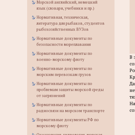
Морской английский, немецкий
язык (словари, учебники и пр.)
Нормативная, техническая,
литература для рыбаков, студентов
рыбохозяйственных ВУЗов
Нормативные документы по
безопасности мореплавания
Нормативные документы по
В 
военно-морскому флоту
со
Нормативные документы по
Ро
морским перевозкам грузов
Кр
Да
Нормативные документы по
проблемам защиты морской среды
не
от загрязнений
тя
На
Нормативные документы по
со
радиосвязи на морском транспорте
Нормативные документы РФ по
морскому флоту
Океанология, гидрология, морская