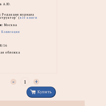
в А.Ю.
:
Редакция журнала
структор" (
все книги
я:
Москва
 Коллекция
8/16
ая обложка
-
+
Купить