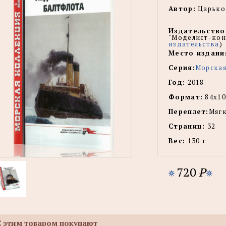
Автор:
Царько
Издательство
"Моделист-кон
издательства
)
Место издани
Серия:
Морская
Год:
2018
Формат:
84x10
Переплет:
Мягк
Страниц:
32
Вес:
130 г
720
P
С этим товаром покупают