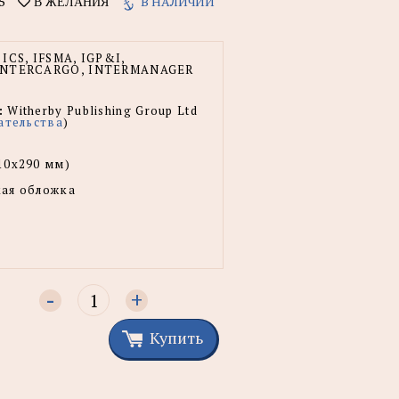
5
В НАЛИЧИИ
В ЖЕЛАНИЯ
ICS, IFSMA, IGP&I,
INTERCARGO, INTERMANAGER
:
Witherby Publishing Group Ltd
ательства
)
10x290 мм)
ая обложка
-
+
Купить