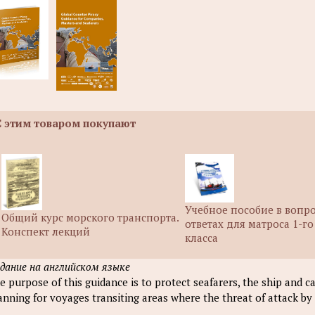
С этим товаром покупают
Учебное пособие в вопро
Общий курс морского транспорта.
ответах для матроса 1-го
Конспект лекций
класса
дание на английском языке
e purpose of this guidance is to protect seafarers, the ship and ca
anning for voyages transiting areas where the threat of attack by