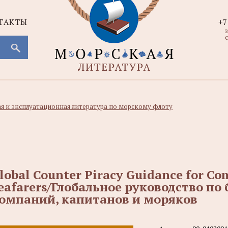
ТАКТЫ
+7
с
ая и эксплуатационная литература по морскому флоту
lobal Counter Piracy Guidance for Co
eafarers/Глобальное руководство по
омпаний, капитанов и моряков