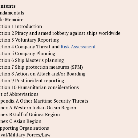
ntents
ndamentals
de Memoire
ction 1 Introduction
ction 2 Piracy and armed robbery against ships worldwide
ction 3 Voluntary Reporting
ction 4 Company Threat and
Risk Assessment
ction 5 Company Planning
ction 6 Ship Master’s planning
ction 7 Ship protection measures (SPM)
ction 8 Action on Attack and/or Boarding
ction 9 Post incident reporting
ction 10 Humanitarian considerations
st of Abbreviations
pendix A Other Maritime Security Threats
nex A Western Indian Ocean Region
nex B Gulf of Guinea Region
nex C Asian Region
pporting Organisations
val/Military Forces/Law