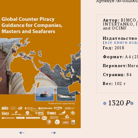
Артикул:
00-0102001
Автор:
BIMCO, 
INTERTANKO, 
and OCIMF
Издательство
(
все книги изд
Год:
2018
Формат:
А4 (2
Переплет:
Мягк
Страниц:
84
Вес:
102 г
1320
P