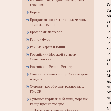
Co
геология
Fu
Порты
Ai
Программы подготовки для членов
Se
экипажей судов
Se
Se
Проформы чартеров
Se
Речной флот
Se
Речные карты и лоции
Se
Se
Российский Морской Регистр
Se
Судоходства
Se
Российский Речной Регистр
Se
Самостоятельная постройка катеров
Li
и лодок
Ap
An
Судовая, корабельная радиосвязь,
ГМССБ
An
An
Судовые журналы и бланки, морские
Su
канцелярские товары
Na
Портовые журналы и бланки