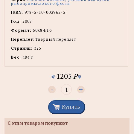
рыбопромыслового флота
ISBN:
978-5-10-003965-5
Год:
2007
Формат:
60х84/16
Переплет:
Твердый переплет
Страниц:
325
Вес:
484 г
1205
P
-
+
Купить
С этим товаром покупают