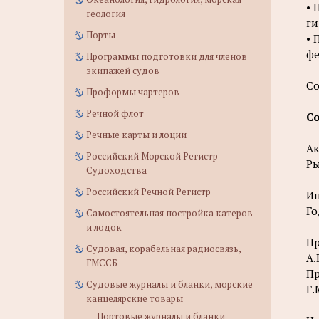
• 
геология
ги
Порты
• 
фе
Программы подготовки для членов
экипажей судов
Со
Проформы чартеров
Речной флот
С
Речные карты и лоции
Ак
Российский Морской Регистр
Ры
Судоходства
Российский Речной Регистр
И
Го
Самостоятельная постройка катеров
и лодок
Пр
Судовая, корабельная радиосвязь,
А.
ГМССБ
Пр
Судовые журналы и бланки, морские
Г.
канцелярские товары
Портовые журналы и бланки