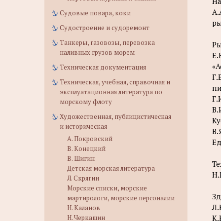
Н
А.
Судовые повара, коки
ры
Судостроение и судоремонт
Танкеры, газовозы, перевозка
Ры
наливных грузов морем
Е.
«А
Техническая документация
Г.
Техническая, учебная, справочная и
пи
эксплуатационная литература по
Г.
морскому флоту
В.
Художественная, публицистическая
Ку
и историческая
В.
А. Покровский
Ед
В. Конецкий
В. Шигин
Те
Детская морская литература
Н.
Л. Скрягин
Морские списки, морские
Зд
мартирологи, морские персоналии
Л.
Н. Каланов
Н. Черкашин
К.