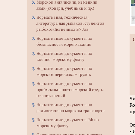
Морской английский, немецкий
язык (словари, учебники и пр.)
Нормативная, техническая,
литература для рыбаков, студентов
рыбохозяйственных ВУЗов
Нормативные документы по
безопасности мореплавания
Нормативные документы по
военно-морскому флоту
Нормативные документы по
морским перевозкам грузов
Нормативные документы по
проблемам защиты морской среды
от загрязнений
Чи
Нормативные документы по
Ко
радиосвязи на морском транспорте
пр
Нормативные документы РФ по
Ос
морскому флоту
• 
Океанология, гидрология, морская