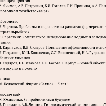
аши предприятия
А. Якимов, А.Б. Петрушин, Б.И. Гоголев, Г.И. Пронина, А.А. П
боводном хозяйстве «Киря»
боводство
Н. Чертова. Проблемы и перспективы развития фермерского
страханьрыбхоз»
Е. Серветник. Комплексное использование водных и земель
тания
И. Карнаухов, В.Я. Скляров. Повышение эффективности исп
И. Петрашов, Ю.И. Коваленко, C.Л. Вишневский, Н.А. Рудако
банских лиманов
Я. Скляров, Е.Е. Иванова, Е.В. Басова. Шармут — новый объе
им вкусно и полезно
хника
М. Белковский. Фирме «Салмо» — 5 лет!
оровье рыб
H. Юхименко. За пробиотиками будущее
В. Гаврилин, А.В. Линник. Гидрохимический кондиционер «