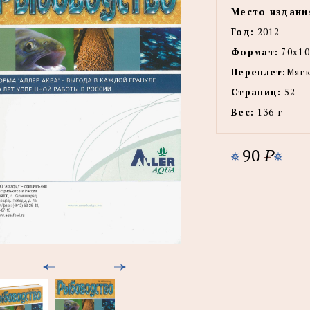
Место издани
Год:
2012
Формат:
70х10
Переплет:
Мягк
Страниц:
52
Вес:
136 г
90
P