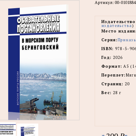
Артикул:
00-0101884
Издательство
издательства
)
Место издани
Серия:
Приказ
ISBN:
978-5-90
Год:
2026
Формат:
А5 (1
Переплет:
Мягк
Страниц:
20
Вес:
28 г
200
P