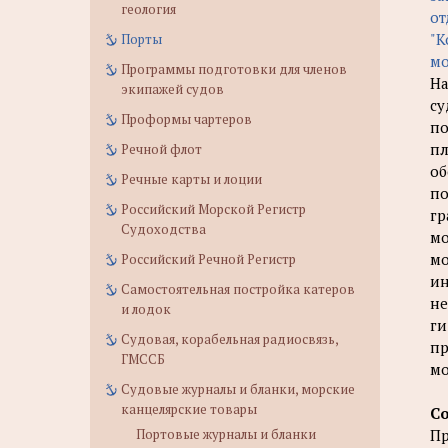
геология
от
"К
Порты
мо
Программы подготовки для членов
На
экипажей судов
су
Проформы чартеров
по
пл
Речной флот
об
Речные карты и лоции
по
Российский Морской Регистр
гр
Судоходства
мо
мо
Российский Речной Регистр
ин
Самостоятельная постройка катеров
не
и лодок
ги
Судовая, корабельная радиосвязь,
пр
ГМССБ
мо
Судовые журналы и бланки, морские
канцелярские товары
С
Портовые журналы и бланки
Пр