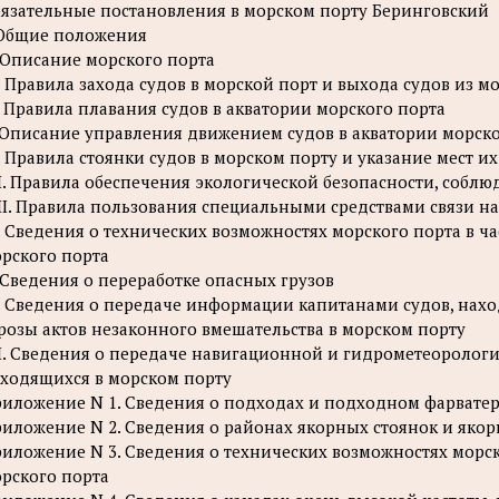
язательные постановления в морском порту Беринговский
 Общие положения
. Описание морского порта
I. Правила захода судов в морской порт и выхода судов из м
. Правила плавания судов в акватории морского порта
 Описание управления движением судов в акватории морско
. Правила стоянки судов в морском порту и указание мест их
I. Правила обеспечения экологической безопасности, соблю
II. Правила пользования специальными средствами связи н
. Сведения о технических возможностях морского порта в ча
рского порта
 Сведения о переработке опасных грузов
. Сведения о передаче информации капитанами судов, нах
розы актов незаконного вмешательства в морском порту
I. Сведения о передаче навигационной и гидрометеоролог
ходящихся в морском порту
иложение N 1. Сведения о подходах и подходном фарватер
иложение N 2. Сведения о районах якорных стоянок и якор
иложение N 3. Сведения о технических возможностях морск
рского порта