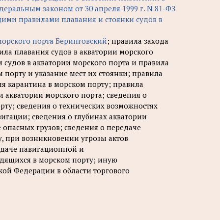
деральным законом от 30 апреля 1999 г. N 81-ФЗ
ими правилами плавания и стоянки судов в
морского порта Беринговский
; правила захода
вила плавания судов в акватории морского
 судов в акватории морского порта и правила
м порту и указание мест их стоянки; правила
я карантина в морском порту; правила
 акватории морского порта; сведения о
рту; сведения о технических возможностях
вигации; сведения о глубинах акватории
е опасных грузов; сведения о передаче
, при возникновении угрозы актов
едаче навигационной и
дящихся в морском порту; иную
ой Федерации в области торгового