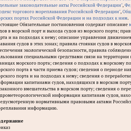
дельные законодательные акты Российской Федерации"
,
Фе
одекс торгового мореплавания Российской Федерации"
,
Общ
рских портах Российской Федерации и на подходах к ним
.
стоящие Обязательные постановления содержат описание
дов в морской порт и выхода судов из морского порта; пра
рта и на подходах к нему; описание управления движением
авания судов в этих зонах; правила стоянки судов в морско
еспечения экологической безопасности, правила соблюдени
льзования специальными средствами связи на территории и
аницах морского порта; сведения о подходах к морскому по
рского порта в части приема судов; сведения о периоде на
рского порта и на подходах к нему; сведения о переработк
формации капитанами судов, находящихся в морском порту
законного вмешательства в морском порту; сведения о пер
дрометеорологической информации капитанам судов, нахо
едусмотренную нормативными правовыми актами Российск
реплавания информацию.
одержание
иказ