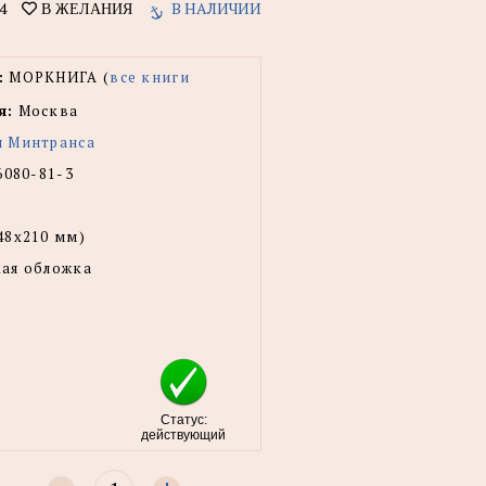
4
В НАЛИЧИИ
В ЖЕЛАНИЯ
:
МОРКНИГА (
все книги
я:
Москва
ы Минтранса
6080-81-3
48x210 мм)
ая обложка
Статус:
действующий