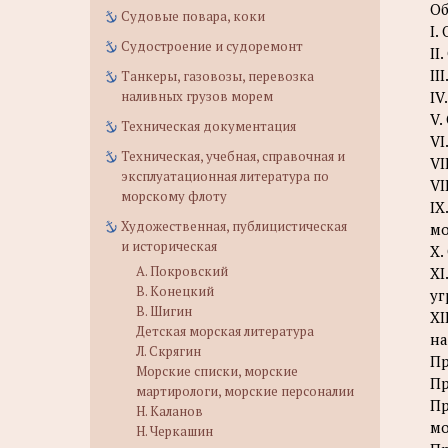
Об
Судовые повара, коки
I.
Судостроение и судоремонт
II
II
Танкеры, газовозы, перевозка
наливных грузов морем
IV
V.
Техническая документация
VI
Техническая, учебная, справочная и
VI
эксплуатационная литература по
VI
морскому флоту
IX
Художественная, публицистическая
мо
и историческая
X.
А. Покровский
XI
В. Конецкий
уг
В. Шигин
XI
Детская морская литература
на
Л. Скрягин
Пр
Морские списки, морские
Пр
мартирологи, морские персоналии
Пр
Н. Каланов
мо
Н. Черкашин