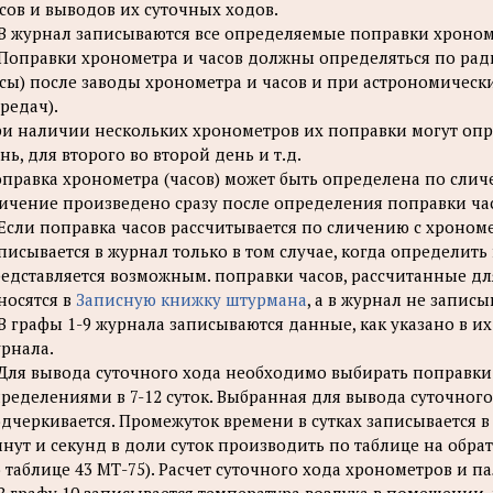
сов и выводов их суточных ходов.
 В журнал записываются все определяемые поправки хроном
 Поправки хронометра и часов должны определяться по рад
сы) после заводы хронометра и часов и при астрономическ
редач).
и наличии нескольких хронометров их поправки могут опр
нь, для второго во второй день и т.д.
правка хронометра (часов) может быть определена по слич
ичение произведено сразу после определения поправки ча
 Если поправка часов рассчитывается по сличению с хроном
писывается в журнал только в том случае, когда определит
едставляется возможным. поправки часов, рассчитанные дл
носятся в
Записную книжку штурмана
, а в журнал не записы
 В графы 1-9 журнала записываются данные, как указано в и
рнала.
 Для вывода суточного хода необходимо выбирать поправк
ределениями в 7-12 суток. Выбранная для вывода суточног
дчеркивается. Промежуток времени в сутках записывается в г
нут и секунд в доли суток производить по таблице на обра
 таблице 43 МТ-75). Расчет суточного хода хронометров и 