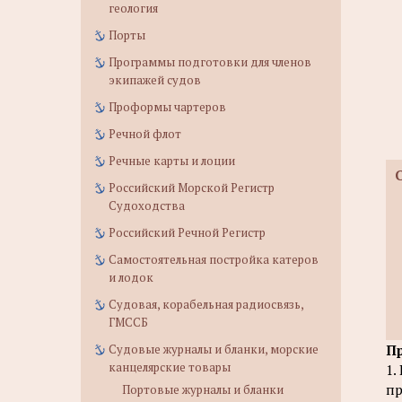
геология
Порты
Программы подготовки для членов
экипажей судов
Проформы чартеров
Речной флот
Речные карты и лоции
Российский Морской Регистр
Судоходства
Российский Речной Регистр
Самостоятельная постройка катеров
и лодок
Судовая, корабельная радиосвязь,
ГМССБ
Судовые журналы и бланки, морские
Пр
канцелярские товары
1.
пр
Портовые журналы и бланки