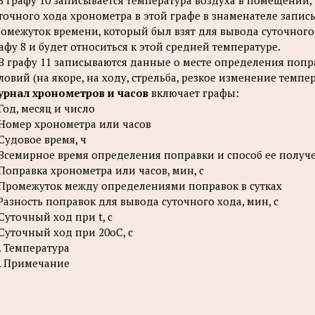
 В графу 10 записывается температура воздуха в помещении,
точного хода хронометра в этой графе в знаменателе запис
омежуток времени, который был взят для вывода суточного 
афу 8 и будет относиться к этой средней температуре.
 В графу 11 записываются данные о месте определения поп
ловий (на якоре, на ходу, стрельба, резкое изменение темпе
рнал хронометров и часов
включает графы:
 Год, месяц и число
 Номер хронометра или часов
 Судовое время, ч
 Всемирное время определения поправки и способ ее получе
 Поправка хронометра или часов, мин, с
 Промежуток между определениями поправок в сутках
 Разность поправок для вывода суточного хода, мин, с
 Суточный ход при t, с
 Суточный ход при 20
о
С, с
. Температура
. Примечание