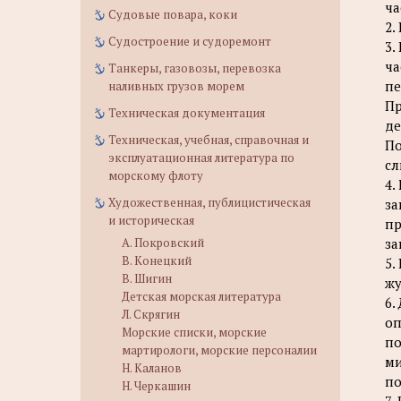
ча
Судовые повара, коки
2.
Судостроение и судоремонт
3.
ча
Танкеры, газовозы, перевозка
пе
наливных грузов морем
Пр
Техническая документация
де
Техническая, учебная, справочная и
По
эксплуатационная литература по
сл
морскому флоту
4.
Художественная, публицистическая
за
и историческая
пр
А. Покровский
за
В. Конецкий
5.
В. Шигин
жу
Детская морская литература
6.
Л. Скрягин
оп
Морские списки, морские
по
мартирологи, морские персоналии
ми
Н. Каланов
по
Н. Черкашин