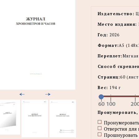
Издательство:
Ц
Место издания:
Год:
2026
Формат:
А5 (148
Переплет:
Мягкая
Способ скрепле
Страниц:
60
(лис
Вес:
194 г
Пронумеровать,
Пронумеровать
Отверстия для
Прошнуровать