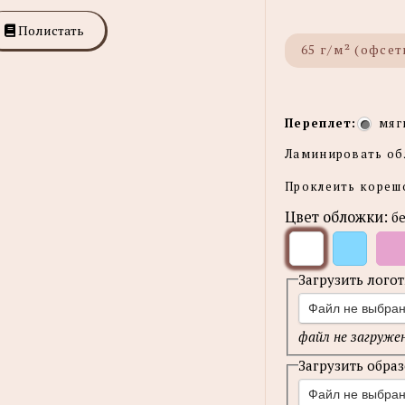
Полистать
65 г/м² (офсет
Переплет:
мяг
Ламинировать о
Проклеить коре
Цвет обложки:
б
Загрузить лого
Файл не выбра
файл не загруже
Загрузить обра
Файл не выбра