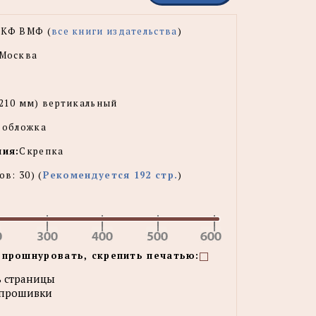
КФ ВМФ (
все книги издательства
)
Москва
x210 мм) вертикальный
 обложка
ния:
Скрепка
тов:
30
) (
Рекомендуется 192 стр.
)
 прошнуровать, скрепить печатью:
 страницы
 прошивки