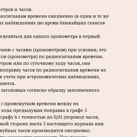
етров и часов.
иосигналам времени ежедневно (в одни и те же
их наблюдениях (во время ближайших сеансов
еделяться для одного хронометра в первый
ению с часами (хронометром) при условии, что
сов (хронометра) по радиосигналам времени.
етром или по суточному ходу часов, она
ь поправку часов по радиосигналам времени не
я учета при астрономических наблюдениях,
ваются.
х заголовках согласно образцу заполненного
и с промежутком времени между их
о хода предыдущая поправка в графе 5
рафу 6 с точностью до 0,01 (перевод часов,
тной стороне листа 3 настоящего журнала или
палубных часов производится ежедневно.