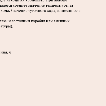
 где находится хронометр. При выводе
ывается среднее значение температуры за
хода. Значение суточного хода, записанное в
равки и состоянии корабля или внешних
ратуры).
ния, ч