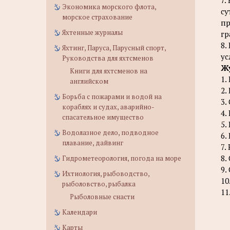
7.
Экономика морского флота,
су
морское страхование
пр
Яхтенные журналы
гр
8.
Яхтинг, Паруса, Парусный спорт,
ус
Руководства для яхтсменов
Жу
Книги для яхтсменов на
1.
английском
2.
Борьба с пожарами и водой на
3.
кораблях и судах, аварийно-
4.
спасательное имущество
5.
Водолазное дело, подводное
6.
плавание, дайвинг
7.
8.
Гидрометеорология, погода на море
9.
Ихтиология, рыбоводство,
10
рыболовство, рыбалка
11
Рыболовные снасти
Календари
Карты