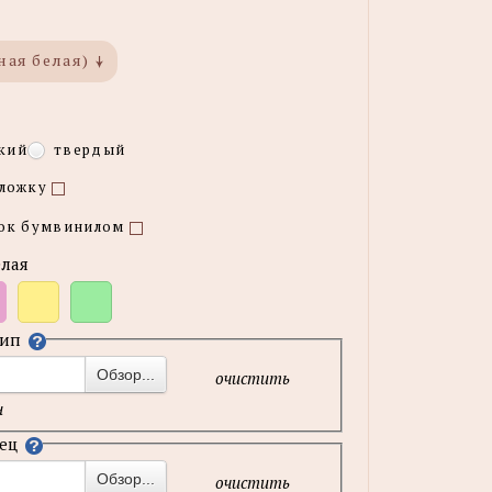
ная белая)
кий
твердый
бложку
шок бумвинилом
елая
тип
н
Обзор...
очистить
н
зец
н
Обзор...
очистить