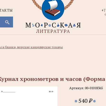
ТАКТЫ
+7
с
 и бланки, морские канцелярские товары
урнал хронометров и часов (Форма
Артикул:
00-01018365
540
₽