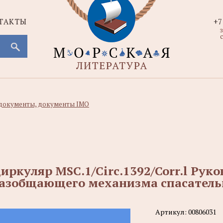
ТАКТЫ
+7
с
документы, документы IMO
иркуляр MSC.1/Circ.1392/Corr.l Руко
азобщающего механизма спасател
Артикул:
00806031