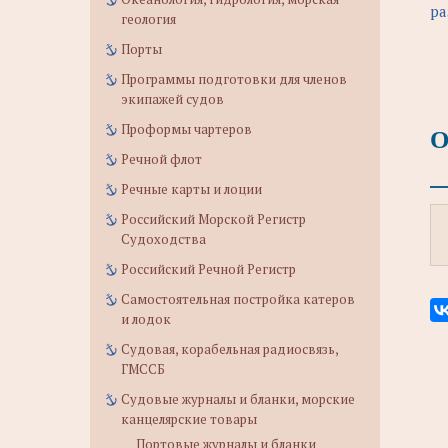
ра
геология
Порты
Программы подготовки для членов
экипажей судов
Проформы чартеров
О
Речной флот
Речные карты и лоции
Российский Морской Регистр
Судоходства
Российский Речной Регистр
Самостоятельная постройка катеров
и лодок
Судовая, корабельная радиосвязь,
ГМССБ
Судовые журналы и бланки, морские
канцелярские товары
Портовые журналы и бланки