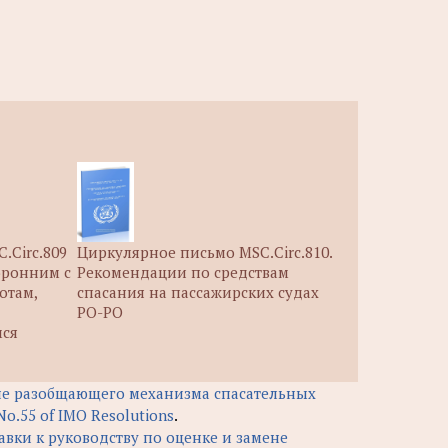
.Circ.809
Циркулярное письмо MSC.Circ.810.
оронним с
Рекомендации по средствам
отам,
спасания на пассажирских судах
РО-РО
мся
ене разобщающего механизма спасательных
o.55 of IMO Resolutions
.
авки к руководству по оценке и замене