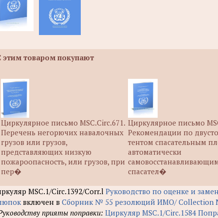
С этим товаром покупают
Циркулярное письмо MSC.Circ.671.
Циркулярное письмо MSC
Перечень негорючих навалочных
Рекомендации по двуст
грузов или грузов,
тентом спасательным пл
представляющих низкую
автоматически
пожароопасность, или грузов, при
самовосстанавливающи
пер�
спасател�
ркуляр MSC.1/Circ.1392/Corr.l
Руководство по оценке и зам
люпок
включен в
Сборник № 55 резолюций ИМО/ Collection N
Руководству прияты поправки:
Циркуляр MSC.1/Circ.1584 Попр