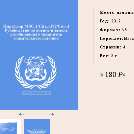
Место издани
Год:
2017
Формат:
А5
Переплет:
Мягк
Страниц:
4
Вес:
8 г
180
P