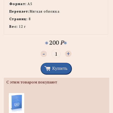
Формат:
А5
Переплет:
Мягкая обложка
Страниц:
8
Вес:
12 г
200
P
-
+
Купить
С этим товаром покупают