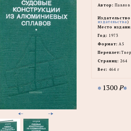
Автор:
Павлов 
Издательство
издательства
)
Место издани
Год:
1973
Формат:
А5
Переплет:
Тве
Страниц:
264
Вес:
464 г
1300
P