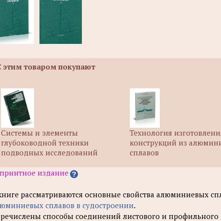
С этим товаром покупают
Системы и элементы
Технология изготовлени
глубоководной техники
конструкций из алюмин
подводных исследований
сплавов
принтное издание
книге рассматриваются основные свойства алюминиевых сп
юминиевых сплавов в судостроении
.
речислены способы соединений листового и профильного м