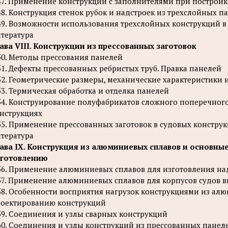
47. Применение конструкций с заполнителями при постройк
48. Конструкция стенок рубок и надстроек из трехслойных п
49. Возможности использования трехслойных конструкций в
тература
ава VIII. Конструкции из прессованных заготовок
50. Методы прессования панелей
51. Дефекты прессованных ребристых труб. Правка панелей
52. Геометрические размеры, механические характеристики 
53. Термическая обработка и отделка панелей
54. Конструирование полуфабрикатов сложного поперечног
нструкциях
55. Применение прессованных заготовок в судовых констру
тература
ава IX. Конструкция из алюминиевых сплавов и основны
зготовлению
56. Применение алюминиевых сплавов для изготовления на
57. Применение алюминиевых сплавов для корпусов судов вн
58. Особенности восприятия нагрузок конструкциями из ал
оектированию конструкций
59. Соединения и узлы сварных конструкций
60. Соединения и узлы конструкций из прессованных панел