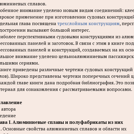
юминиевых сплавов.
обенное внимание уделено новым видам соединений: клеес
рокое применение при изготовлении судовых конструкций
дельная глава посвящена
трехслойным конструкциям
, пер
достроении вызывают большой интерес.
иболее перспективными судовыми конструкциями из алюми
ессованных панелей и заготовок. В связи с этим в книге п
ессованных панелей и конструкций, создаваемых на их осн
льшое внимание уделено цельноалюминиевым пассажирс
льшими сериями.
книге приведены различные чертежи судовых конструкций 
лов). Широко представлены чертежи поперечных сечений 
каждой главе книги дана подробная библиография. Это по
териал для ознакомления с рассматриваемыми вопросами.
главление
 автора
едение
ава I. Алюминиевые сплавы и полуфабрикаты из них
1. Основные свойства алюминиевых сплавов и области их