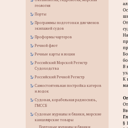
ал
геология
Ос
Порты
ши
От
Программы подготовки для членов
экипажей судов
су
На
Проформы чартеров
пр
Речной флот
пр
Бо
Речные карты и лоции
бо
Российский Морской Регистр
В 
Судоходства
уз
Российский Речной Регистр
К 
ма
Самостоятельная постройка катеров
и лодок
О
Судовая, корабельная радиосвязь,
От
ГМССБ
Вв
Судовые журналы и бланки, морские
Гл
канцелярские товары
§ 
Портовые журналы и бланки