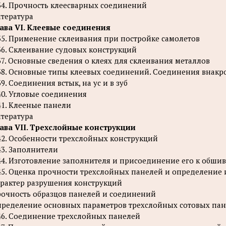
34. Прочность клеесварных соединений
тература
ава VI. Клеевые соединения
35. Применение склеивания при постройке самолетов
36. Склеивание судовых конструкций
37. Основные сведения о клеях для склеивания металлов
38. Основные типы клеевых соединений. Соединения внакр
39. Соединения встык, на ус и в зуб
40. Угловые соединения
41. Клееные панели
тература
ава VII. Трехслойные конструкции
42. Особенности трехслойных конструкций
43. Заполнители
44. Изготовление заполнителя и присоединение его к обшив
45. Оценка прочности трехслойных панелей и определение
рактер разрушения конструкций
очность образцов панелей и соединений
ределение основных параметров трехслойных сотовых па
46. Соединение трехслойных панелей