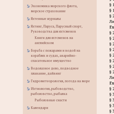
§ 
Экономика морского флота,
§ 
морское страхование
§ 
Яхтенные журналы
Ли
Яхтинг, Паруса, Парусный спорт,
Гл
Руководства для яхтсменов
§ 
Книги для яхтсменов на
§ 
английском
§ 
§ 
Борьба с пожарами и водой на
§ 
кораблях и судах, аварийно-
§ 
спасательное имущество
§ 
Водолазное дело, подводное
§ 
плавание, дайвинг
Ли
Гидрометеорология, погода на море
Гл
§ 
Ихтиология, рыбоводство,
рыболовство, рыбалка
§ 
§ 
Рыболовные снасти
§ 
Календари
§ 