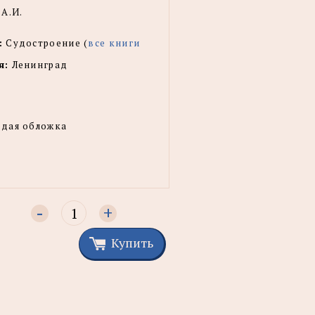
А.И.
:
Судостроение (
все книги
я:
Ленинград
рдая обложка
-
+
Купить