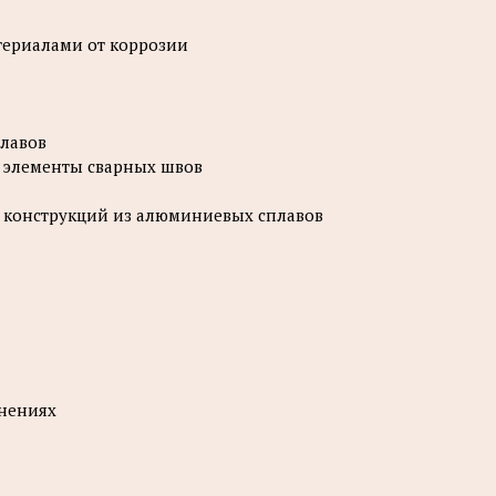
териалами от коррозии
плавов
е элементы сварных швов
х конструкций из алюминиевых сплавов
инениях