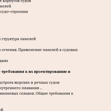
е корпусов судов
анелей
 судо¬строении
и структура панелей
о сечения. Применение панелей в судовых
кциях
е требования к их проектированию и
дстроек морских и речных судов
утреннего плавания . .
юминиевых сплавов. Общие требования к
ей