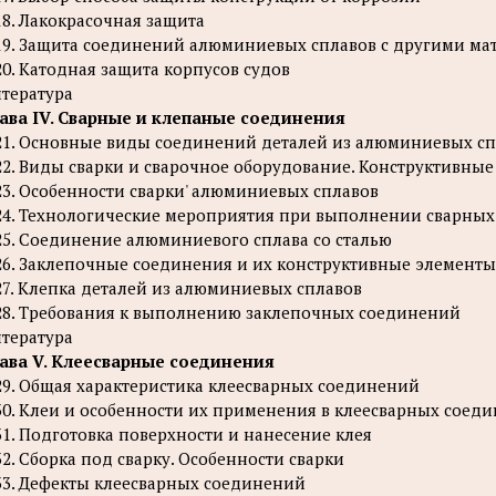
18. Лакокрасочная защита
19. Защита соединений алюминиевых сплавов с другими ма
20. Катодная защита корпусов судов
тература
ава IV. Сварные и клепаные соединения
21. Основные виды соединений деталей из алюминиевых с
22. Виды сварки и сварочное оборудование. Конструктивны
23. Особенности сварки' алюминиевых сплавов
24. Технологические мероприятия при выполнении сварны
25. Соединение алюминиевого сплава со сталью
26. Заклепочные соединения и их конструктивные элементы
27. Клепка деталей из алюминиевых сплавов
28. Требования к выполнению заклепочных соединений
тература
ава V. Клеесварные соединения
29. Общая характеристика клеесварных соединений
30. Клеи и особенности их применения в клеесварных соед
31. Подготовка поверхности и нанесение клея
32. Сборка под сварку. Особенности сварки
33. Дефекты клеесварных соединений