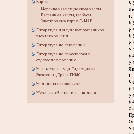
Карты
§ 
Морские навигационные карты
Ли
Настенные карты, глобусы
Гл
Электронные карты C-MAP
§ 
§ 
Литература для судовых механиков,
§ 
электриков и т.д
§ 
Литература по навигации
§ 
Литература по парусникам и
§ 
судомоделированию
§ 
Ли
Маломерные суда. Гидроциклы.
Экзамены, Права ГИМС
Гл
§ 
Медицина для моряков
§ 
Журналы, сборники, периодика
§ 
§ 
Ха
Пр
Оп
§ 