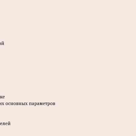
ой
ке
 их основных параметров
нелей