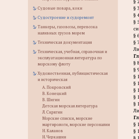
§ 
§ 
Судовые повара, коки
§ 
Судостроение и судоремонт
§ 
Танкеры, газовозы, перевозка
си
наливных грузов морем
§ 
§ 
Техническая документация
Ли
Техническая, учебная, справочная и
Гл
эксплуатационная литература по
§ 
морскому флоту
§ 
Художественная, публицистическая
§ 
и историческая
§ 
А. Покровский
§ 
В. Конецкий
§ 
В. Шигин
§ 
Детская морская литература
Ли
Л. Скрягин
Гл
Морские списки, морские
§ 
мартирологи, морские персоналии
Н. Каланов
§ 
Н. Черкашин
§ 