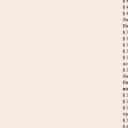
§ 
§ 
§ 
Ли
Гл
§ 
§ 
§ 
§ 
§ 
ко
§ 
Ли
Гл
и
§ 
§ 
§ 
пр
§ 
§ 