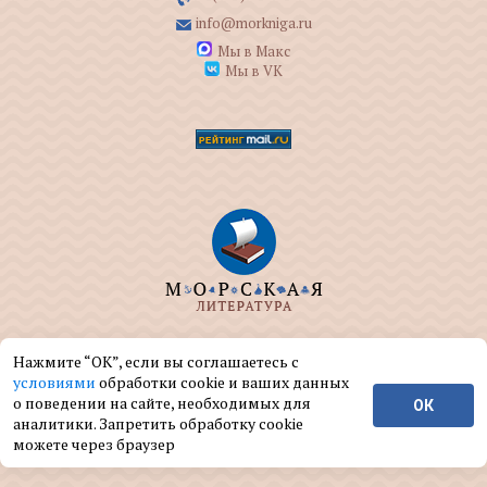
info@morkniga.ru
Мы в Макс
Мы в VK
ООО "МОРКНИГА" занимается изданием и
Нажмите “ОК”, если вы соглашаетесь с
реализацией книг на морскую тематику.
условиями
обработки cookie и ваших данных
о поведении на сайте, необходимых для
ОК
© ООО "МОРКНИГА", 2004 — 2026 г.
аналитики. Запретить обработку cookie
можете через браузер