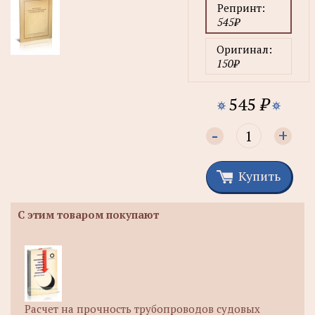
Репринт:
545₽
Оригинал:
150₽
545
₽
-
+
Купить
С этим товаром покупают
Расчет на прочность трубопроводов судовых