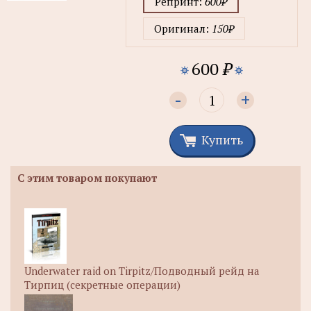
Репринт:
600₽
Оригинал:
150₽
600
₽
-
+
Купить
С этим товаром покупают
Underwater raid on Tirpitz/Подводный рейд на
Тирпиц (секретные операции)