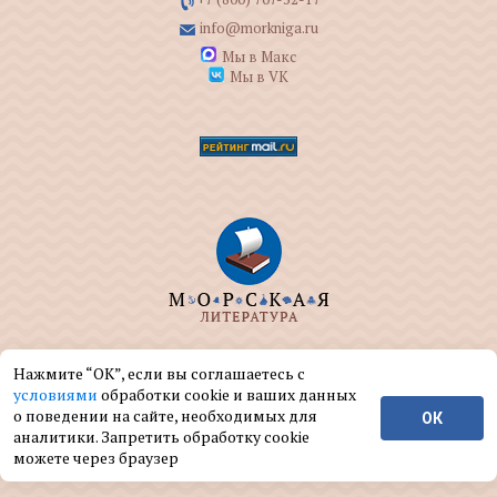
info@morkniga.ru
Мы в Макс
Мы в VK
ООО "МОРКНИГА" занимается изданием и
Нажмите “ОК”, если вы соглашаетесь с
реализацией книг на морскую тематику.
условиями
обработки cookie и ваших данных
о поведении на сайте, необходимых для
ОК
© ООО "МОРКНИГА", 2004 — 2026 г.
аналитики. Запретить обработку cookie
можете через браузер