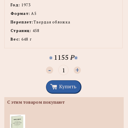
Год:
1973
Формат:
А5
Переплет:
Твердая обложка
Страниц:
458
Вес:
648 г
1155
P
-
+
Купить
С этим товаром покупают