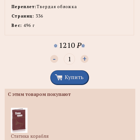
Переплет:
Твердая обложка
Страниц:
336
Вес:
496 г
1210
P
-
+
Купить
С этим товаром покупают
Статика корабля