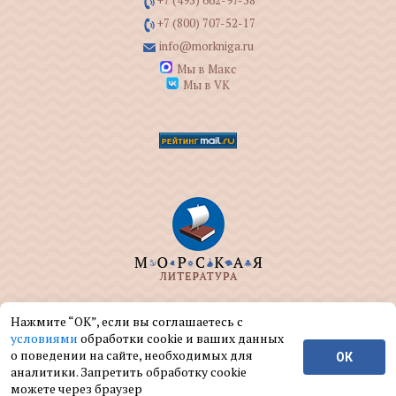
+7 (495) 662-97-58
+7 (800) 707-52-17
info@morkniga.ru
Мы в Макс
Мы в VK
ООО "МОРКНИГА" занимается изданием и
Нажмите “ОК”, если вы соглашаетесь с
реализацией книг на морскую тематику.
условиями
обработки cookie и ваших данных
о поведении на сайте, необходимых для
ОК
© ООО "МОРКНИГА", 2004 — 2026 г.
аналитики. Запретить обработку cookie
можете через браузер