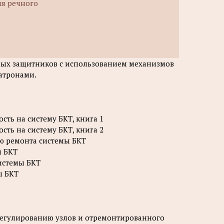
ия речного
ных защитников с использованием механизмов
атронами.
сть на систему БКТ, книга 1
сть на систему БКТ, книга 2
ию ремонта системы БКТ
ы БКТ
системы БКТ
ы БКТ
 регулированию узлов и отремонтированного