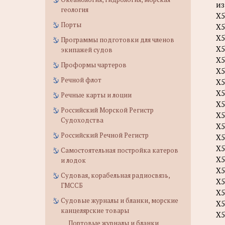
из
геология
Х5
Порты
Х5
Х5
Программы подготовки для членов
Х5
экипажей судов
Х5
Проформы чартеров
Х5
Речной флот
Х5
Х5
Речные карты и лоции
Х5
Российский Морской Регистр
Х5
Судоходства
Х5
Российский Речной Регистр
Х5
Х5
Самостоятельная постройка катеров
Х5
и лодок
Х5
Судовая, корабельная радиосвязь,
Х5
ГМССБ
Х5
Судовые журналы и бланки, морские
Х5
канцелярские товары
Х5
Портовые журналы и бланки