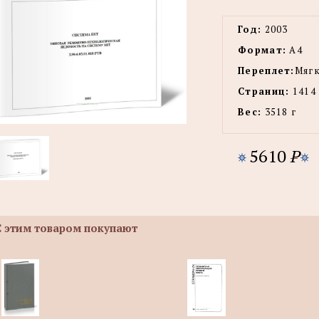
Год:
2003
Формат:
А4
Переплет:
Мягк
Страниц:
1414
Вес:
3518 г
5610
P
С этим товаром покупают