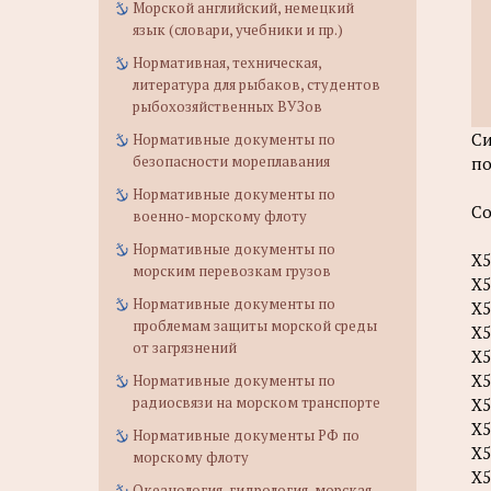
Морской английский, немецкий
язык (словари, учебники и пр.)
Нормативная, техническая,
литература для рыбаков, студентов
рыбохозяйственных ВУЗов
Си
Нормативные документы по
безопасности мореплавания
по
Нормативные документы по
С
военно-морскому флоту
Нормативные документы по
Х5
морским перевозкам грузов
Х5
Нормативные документы по
Х5
проблемам защиты морской среды
Х5
от загрязнений
Х5
Х5
Нормативные документы по
радиосвязи на морском транспорте
Х5
Х5
Нормативные документы РФ по
Х5
морскому флоту
Х5
Океанология, гидрология, морская