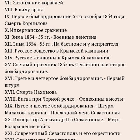
VII. Затопление кораблей
VIII. В виду врага
IX. Первое бомбардирование 5-го октября 1854 года.
Смерть Корнилова
X. Инкерманское сражение
XI. Зима 1854 - 55 гг. - Военные действия
XII. Зима 1854 - 55 гг.. На бастионе и у неприятеля
XIII. Русское общество в Крымской кампании
XIV. Русские женщины в Крымской кампанию
XV. Светлый праздник 1855 въ Севастополь и второе
бомбардирование.
XVI. Третье и четвертое бомбардирования. - Первый
штурм
XVII. Смерть Нахимова
XVIII. Битва при Черной речке. - Федюхины высоты
XIX. Пятое и шестое бомбардирования. - Штурм
Малахова кургана. - Последний день Севастополя
XX. Император Александр II в Севастополе. - Мир.-
Возвращение войск
XXI. Современный Севастополь и его окрестности
XXII. Окрестности Севастополя