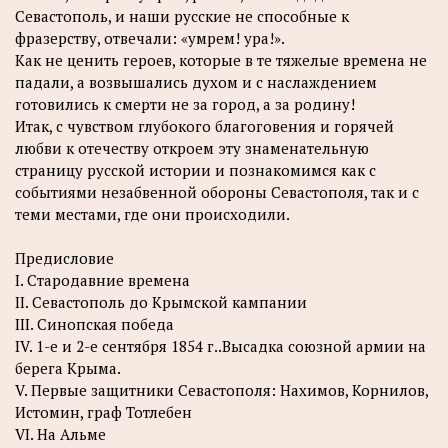
Севастополь, и наши русские не способные к
фразерству, отвечали: «умрем! ура!».
Как не ценить героев, которые в те тяжелые времена не
падали, а возвышались духом и с наслаждением
готовились к смерти не за город, а за родину!
Итак, с чувством глубокого благоговения и горячей
любви к отечеству откроем эту знаменательную
страницу русской истории и познакомимся как с
событиями незабвенной обороны Севастополя, так и с
теми местами, где они происходили.
Предисловие
I. Стародавние времена
II. Севастополь до Крымской кампании
III. Синопская победа
IV. 1-е и 2-е сентября 1854 г..Высадка союзной армии на
берега Крыма.
V. Первые защитники Севастополя: Нахимов, Корнилов,
Истомин, граф Тотлебен
VI. На Альме