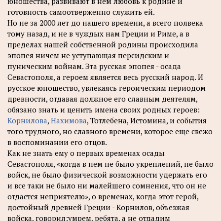
юношества, развивают в нем любовь к родине и
готовность самоотверженно служить ей.
Но не за 2000 лет до нашего времени, а всего полвека
тому назад, и не в чуждых нам Греции и Pиме, а в
пределах нашей собственной родины происходила
эпопея ничем не уступающая персидским и
пуническим войнам. Эта русская эпопея - осада
Севастополя, а героем является весь русский народ. И
русское юношество, увлекаясь героическим периодом
древности, отдавая должное его славным деятелям,
обязано знать и ценить имена своих родных героев:
Корнилова
,
Нахимова
, Тотлебена, Истомина, и события
того трудного, но славного времени, которое еще свежо
в воспоминании его отцов.
Как не знать ему о первых временах осады
Севастополя, «когда в нем не было укреплений, не было
войск, не было физической возможности удержать его
и все таки не было ни малейшего сомнения, что он не
отдастся неприятелю», о временах, когда этот герой,
достойный древней Греции - Корнилов, объезжая
войска, говорил:умрем, ребята, а не отдадим