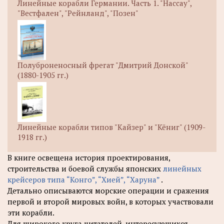
Линейные корабли Германии. Часть 1. "Нассау",
"Вестфален", "Рейнланд", "Позен"
Полуброненосный фрегат "Дмитрий Донской"
(1880-1905 гг.)
Линейные корабли типов "Кайзер" и "Кёниг" (1909-
1918 гг.)
В книге освещена история проектирования,
строительства и боевой службы японских
линейных
крейсеров типа “Конго”, “Хией”, “Харуна”
.
Детально описываются морские операции и сражения
первой и второй мировых войн, в которых участвовали
эти корабли.
Для широкого круга читателей, интересующихся