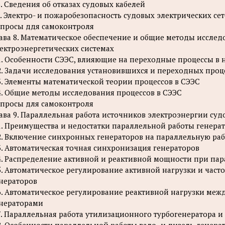
6. Сведения об отказах судовых кабелей
7. Электро- и пожаробезопасность судовых электрических се
просы ддя самоконтроля
ава 8. Математическое обеспечение и общие методы исслед
ектроэнергетических системах
1. Особенности СЭЭС, влияющие на переходные процессы в 
2. Задачи исследования установившихся и переходных проц
3. Элементы математической теории процессов в СЭЭС
4. Общие методы исследования процессов в СЭЭС
просы для самоконтроля
ава 9. Параллельная работа источников электроэнергии суд
1. Преимущества и недостатки параллельной работы генера
2. Включение синхронных генераторов на параллельную раб
3. Автоматическая точная синхронизация генераторов
4. Распределение активной и реактивной мощности при па
5. Автоматическое регулирование активной нагрузки и час
нераторов
6. Автоматическое регулирование реактивной нагрузки м
нераторами
7. Параллельная работа утилизационного турбогенератора и
8. Особенности параллельной работы вало- и дизель-генера