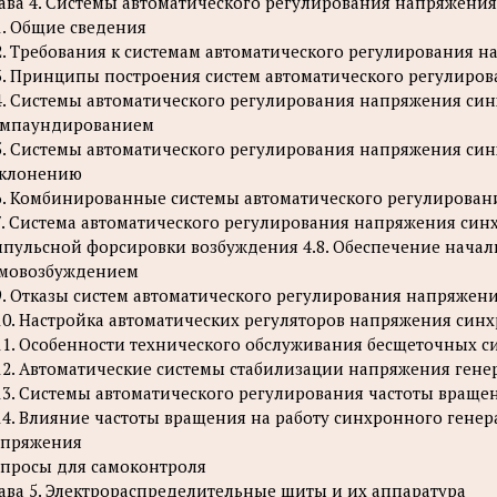
ава 4. Системы автоматического регулирования напряжения
1. Общие сведения
2. Требования к системам автоматического регулирования н
3. Принципы построения систем автоматического регулиро
4. Системы автоматического регулирования напряжения си
омпаундированием
5. Системы автоматического регулирования напряжения си
тклонению
6. Комбинированные системы автоматического регулирова
7. Система автоматического регулирования напряжения си
пульсной форсировки возбуждения 4.8. Обеспечение начал
мовозбуждением
9. Отказы систем автоматического регулирования напряжен
10. Настройка автоматических регуляторов напряжения син
11. Особенности технического обслуживания бесщеточных 
12. Автоматические системы стабилизации напряжения гене
13. Системы автоматического регулирования частоты вращ
14. Влияние частоты вращения на работу синхронного генер
апряжения
просы для самоконтроля
ава 5. Электрораспределительные щиты и их аппаратура