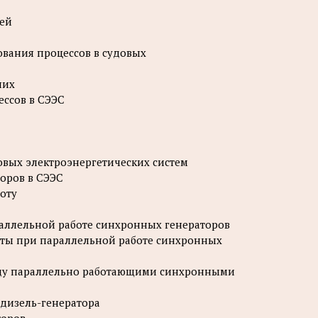
тей
ования процессов в судовых
них
ессов в СЭЭС
овых электроэнергетических систем
торов в СЭЭС
оту
раллельной работе синхронных генераторов
тоты при параллельной работе синхронных
ежду параллельно работающими синхронными
 дизель-генератора
торов