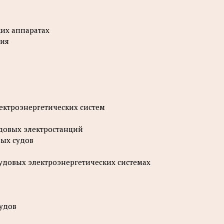
ких аппаратах
вия
ектроэнергетических систем
довых электростанций
ных судов
судовых электроэнергетических системах
судов