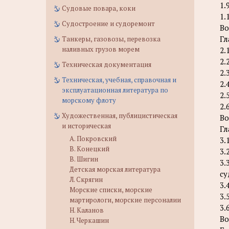
1.
Судовые повара, коки
1.
Судостроение и судоремонт
Во
Гл
Танкеры, газовозы, перевозка
наливных грузов морем
2.
2.
Техническая документация
2.
Техническая, учебная, справочная и
2.
эксплуатационная литература по
2.
морскому флоту
2.
Художественная, публицистическая
Во
и историческая
Гл
А. Покровский
3.
В. Конецкий
3.
В. Шигин
3.
Детская морская литература
су
Л. Скрягин
3.
Морские списки, морские
3.
мартирологи, морские персоналии
3.
Н. Каланов
Во
Н. Черкашин