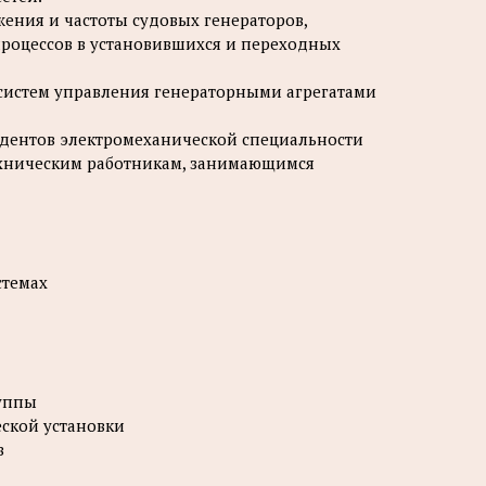
ения и частоты судовых генераторов,
роцессов в установившихся и переходных
систем управления генераторными агрегатами
тудентов электромеханической специальности
ехническим работникам, занимающимся
стемах
руппы
еской установки
в