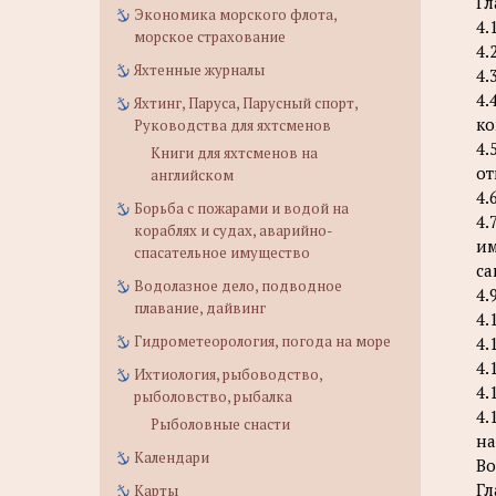
Гл
Экономика морского флота,
4.
морское страхование
4.
Яхтенные журналы
4.
4.
Яхтинг, Паруса, Парусный спорт,
к
Руководства для яхтсменов
4.
Книги для яхтсменов на
о
английском
4.
Борьба с пожарами и водой на
4.
кораблях и судах, аварийно-
им
спасательное имущество
са
Водолазное дело, подводное
4.
плавание, дайвинг
4.
Гидрометеорология, погода на море
4.
4.
Ихтиология, рыбоводство,
4.
рыболовство, рыбалка
4.
Рыболовные снасти
н
Календари
Во
Гл
Карты