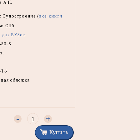
 А.П.
:
Судостроение (
все книги
я:
СПб
 для ВУЗов
680-3
з.
/16
рдая обложка
-
+
Купить