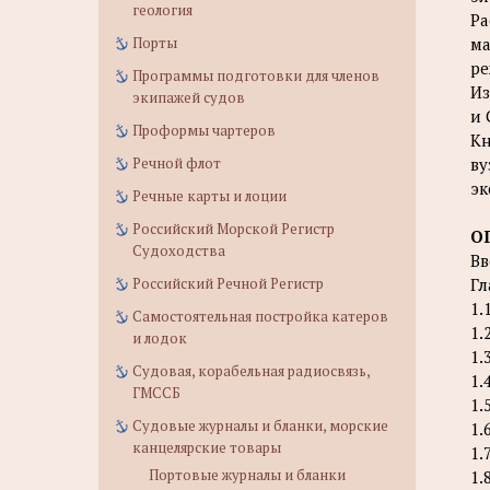
геология
Ра
ма
Порты
ре
Программы подготовки для членов
Из
экипажей судов
и 
Проформы чартеров
Кн
ву
Речной флот
эк
Речные карты и лоции
Российский Морской Регистр
О
Судоходства
Вв
Гл
Российский Речной Регистр
1.
Самостоятельная постройка катеров
1.
и лодок
1.
Судовая, корабельная радиосвязь,
1.
ГМССБ
1.
Судовые журналы и бланки, морские
1.
канцелярские товары
1.
Портовые журналы и бланки
1.