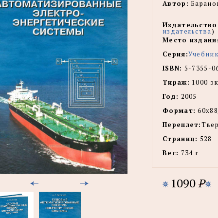
Автор:
Баранов
Издательство
издательства
)
Место издани
Серия:
Учебник
ISBN:
5-7355-0
Тираж:
1000 эк
Год:
2005
Формат:
60х88
Переплет:
Тве
Страниц:
528
Вес:
734 г
1090
P