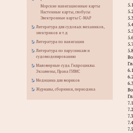
5.
Морские навигационные карты
5.
Настенные карты, глобусы
5.
Электронные карты C-MAP
5.
Литература для судовых механиков,
5.
электриков и т.д
5.
Литература по навигации
5.
5.
Литература по парусникам и
судомоделированию
Во
Гл
Маломерные суда. Гидроциклы.
6.
Экзамены, Права ГИМС
6.
Медицина для моряков
6.
Журналы, сборники, периодика
Во
Гл
7.
7.
7.
7.
7.