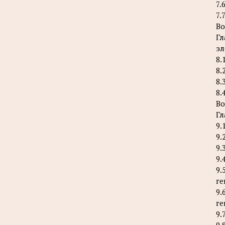
7.
7.
Во
Гл
эл
8.
8.
8.
8.
Во
Гл
9.
9.
9.
9.
9.
ге
9.
ге
9.
9.