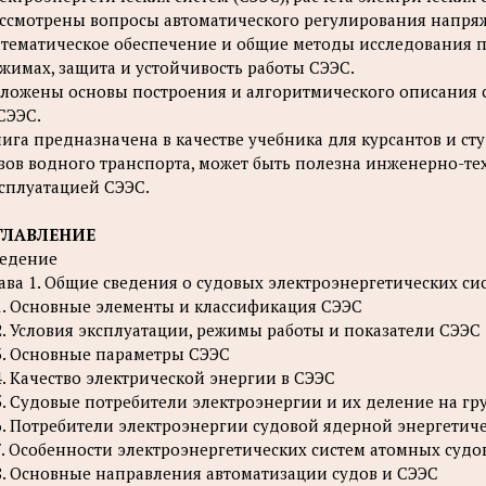
ссмотрены вопросы автоматического регулирования напряж
тематическое обеспечение и общие методы исследования п
жимах, защита и устойчивость работы СЭЭС.
ложены основы построения и алгоритмического описания 
СЭЭС.
ига предназначена в качестве учебника для курсантов и с
зов водного транспорта, может быть полезна инженерно-т
сплуатацией СЭЭС.
ГЛАВЛЕНИЕ
едение
ава 1. Общие сведения о судовых электроэнергетических си
1. Основные элементы и классификация СЭЭС
2. Условия эксплуатации, режимы работы и показатели СЭЭС
3. Основные параметры СЭЭС
4. Качество электрической энергии в СЭЭС
5. Судовые потребители электроэнергии и их деление на г
6. Потребители электроэнергии судовой ядерной энергетич
7. Особенности электроэнергетических систем атомных судо
8. Основные направления автоматизации судов и СЭЭС