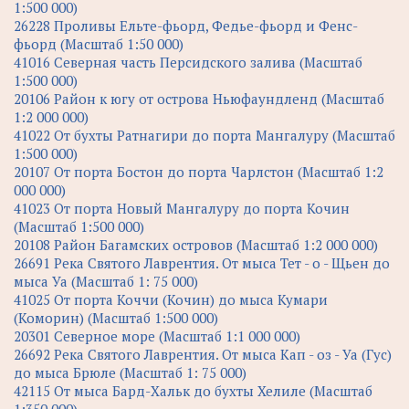
1:500 000)
26228 Проливы Ельте-фьорд, Федье-фьорд и Фенс-
фьорд (Масштаб 1:50 000)
41016 Северная часть Персидского залива (Масштаб
1:500 000)
20106 Район к югу от острова Ньюфаундленд (Масштаб
1:2 000 000)
41022 От бухты Ратнагири до порта Мангалуру (Масштаб
1:500 000)
20107 От порта Бостон до порта Чарлстон (Масштаб 1:2
000 000)
41023 От порта Новый Мангалуру до порта Кочин
(Масштаб 1:500 000)
20108 Район Багамских островов (Масштаб 1:2 000 000)
26691 Река Святого Лаврентия. От мыса Тет - о - Щьен до
мыса Уа (Масштаб 1: 75 000)
41025 От порта Коччи (Кочин) до мыса Кумари
(Коморин) (Масштаб 1:500 000)
20301 Северное море (Масштаб 1:1 000 000)
26692 Река Святого Лаврентия. От мыса Кап - оз - Уа (Гус)
до мыса Брюле (Масштаб 1: 75 000)
42115 От мыса Бард-Хальк до бухты Хелиле (Масштаб
1:350 000)