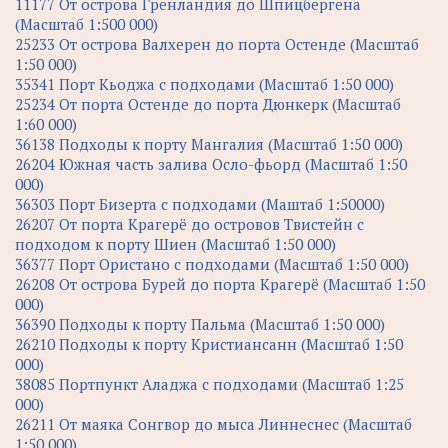
11177 От острова Гренландия до Шпицбергена
(Масштаб 1:500 000)
25233 От острова Валхерен до порта Остенде (Масштаб
1:50 000)
35341 Порт Кьоджа с подходами (Масштаб 1:50 000)
25234 От порта Остенде до порта Дюнкерк (Масштаб
1:60 000)
36138 Подходы к порту Мангалия (Масштаб 1:50 000)
26204 Южная часть залива Осло-фьорд (Масштаб 1:50
000)
36303 Порт Бизерта с подходами (Маштаб 1:50000)
26207 От порта Крагерё до островов Твистейн с
подходом к порту Шиен (Масштаб 1:50 000)
36377 Порт Ористано с подходами (Масштаб 1:50 000)
26208 От острова Бурей до порта Крагерё (Масштаб 1:50
000)
36390 Подходы к порту Пальма (Масштаб 1:50 000)
26210 Подходы к порту Кристиансанн (Масштаб 1:50
000)
38085 Портпункт Аладжа с подходами (Масштаб 1:25
000)
26211 От маяка Сонгвор до мыса Линнеснес (Масштаб
1:50 000)