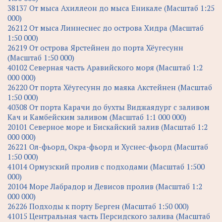
38137 От мыса Ахиллеон до мыса Еникале (Масштаб 1:25
000)
26212 От мыса Линнеснес до острова Хидра (Масштаб
1:50 000)
26219 От острова Ярстейнен до порта Хёугесунн
(Масштаб 1:50 000)
40102 Северная часть Аравийского моря (Масштаб 1:2
000 000)
26220 От порта Хёугесунн до маяка Акстейнен (Масштаб
1:50 000)
40308 От порта Карачи до бухты Виджаядург с заливом
Кач и Камбейским заливом (Масштаб 1:1 000 000)
20101 Северное море и Бискайский залив (Масштаб 1:2
000 000)
26221 Ол-фьорд, Окра-фьорд и Хуснес-фьорд (Масштаб
1:50 000)
41014 Ормузский пролив с подходами (Масштаб 1:500
000)
20104 Море Лабрадор и Девисов пролив (Масштаб 1:2
000 000)
26226 Подходы к порту Берген (Масштаб 1:50 000)
41015 Центральная часть Персидского залива (Масштаб