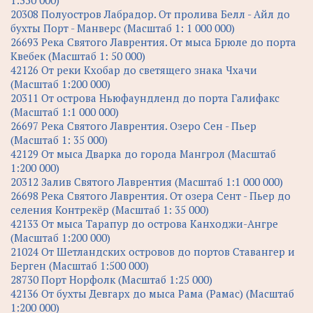
20308 Полуостров Лабрадор. От пролива Белл - Айл до
бухты Порт - Манверс (Масштаб 1: 1 000 000)
26693 Река Святого Лаврентия. От мыса Брюле до порта
Квебек (Масштаб 1: 50 000)
42126 От реки Кхобар до светящего знака Чхачи
(Масштаб 1:200 000)
20311 От острова Ньюфаундленд до порта Галифакс
(Масштаб 1:1 000 000)
26697 Река Святого Лаврентия. Озеро Сен - Пьер
(Масштаб 1: 35 000)
42129 От мыса Дварка до города Мангрол (Масштаб
1:200 000)
20312 Залив Святого Лаврентия (Масштаб 1:1 000 000)
26698 Река Святого Лаврентия. От озера Сент - Пьер до
селения Контрекёр (Масштаб 1: 35 000)
42133 От мыса Тарапур до острова Канходжи-Ангре
(Масштаб 1:200 000)
21024 От Шетландских островов до портов Ставангер и
Берген (Масштаб 1:500 000)
28730 Порт Норфолк (Масштаб 1:25 000)
42136 От бухты Девгарх до мыса Рама (Рамас) (Масштаб
1:200 000)