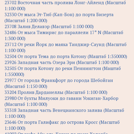
23702 Восточная часть пролива Лонг-Айленд (Масштаб
1:100 000)
32330 От мыса Эт-Тиб (Кап-Бон) до порта Бизерта
(Масштаб 1:200 000)
23708 Залив Делавэр (Масштаб 1:100 000)
32486 От мыса Тимирис до параллели 17° N (Масштаб
1:300 000)
23712 От реки Йорк до маяка Танджир-Саунд (Масштаб
1:100 000)
32504 От порта Тема до порта Котону (Маштаб 1:350000)
23926 Западная часть Озера Эри (Масштаб 1:100 000)
32505 От порта Котону до реки Пеннингтон (Маштаб
1:350000)
23977 От города Франкфорт до города Шебойган
(Масштаб 1:150 000)
33204 Пролив Дарданеллы (Масштаб 1:100 000)
23980 От бухты Милуоки до гавани Уокиган-Харбор
(Масштаб 1:100 000)
33318 Западная часть Венецианского залива (Масштаб
1:100 000)
23646 От порта Галифакс до острова Кросс (Масштаб
1:100 000)
41002 От рифа Абу-эль-Кизан до мыса Хадарба