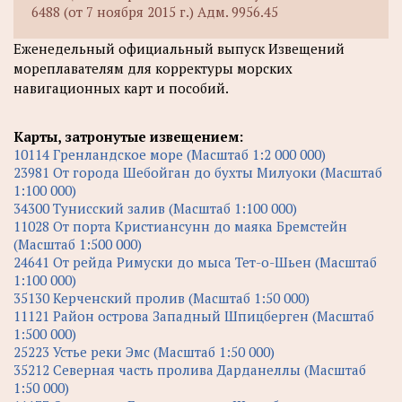
6488 (от 7 ноября 2015 г.) Адм. 9956.45
Еженедельный официальный выпуск Извещений
мореплавателям для корректуры морских
навигационных карт и пособий.
Карты, затронутые извещением:
10114 Гренландское море (Масштаб 1:2 000 000)
23981 От города Шебойган до бухты Милуоки (Масштаб
1:100 000)
34300 Тунисский залив (Масштаб 1:100 000)
11028 От порта Кристиансунн до маяка Бремстейн
(Масштаб 1:500 000)
24641 От рейда Римуски до мыса Тет-о-Шьен (Масштаб
1:100 000)
35130 Керченский пролив (Масштаб 1:50 000)
11121 Район острова Западный Шпицберген (Масштаб
1:500 000)
25223 Устье реки Эмс (Масштаб 1:50 000)
35212 Северная часть пролива Дарданеллы (Масштаб
1:50 000)