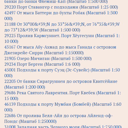
банки до банки Флемиш-Кап (Масштаб 1:500 000)
29220 Порт Ставангер с подходами (Масштаб 1:25 000)
42497 От мыса Баттери до бухты Робак (Масштаб 1:300
000)
21188 От 30°00&#39;N до 33°56&#39;N, от 76°35&#39;W
до 73°12&#39;W (Масштаб 1:500 000)
29225 Пролив Кармсуннет. Порт Хёугесунн (Масштаб 1:
10 000)
43167 От мыса Абу-Ахмад до мыса Ганада с островом
Джезирейе-Сирри (Масштаб 1:150000)
21905 Озеро Мичиган (Масштаб 1:500 000)
29234 Порт Берген (Масштаб 1:6 000)
45001 Подходы к порту Суэц (Эс-Сувейс) (Масштаб 1:50
000)
22203 От банки Сирагруннен до островов Квитсёйане
(Масштаб 1:200 000)
29686 Река Святого Лаврентия. Порт Квебек (Масштаб 1:
15 000)
46139 Подходы к порту Мумбаи (Бомбей) (Масштаб 1:60
000)
22686 От пролива Белл-Айл до острова Айленд-оф-
Пондс (Маштаб 1:250000)
31008 Западная часть Черного моря (Масштаб 1:750 000)