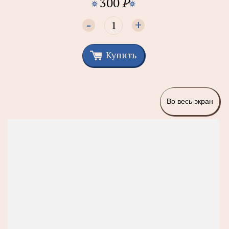
300
P
-
+
Купить
Во весь экран