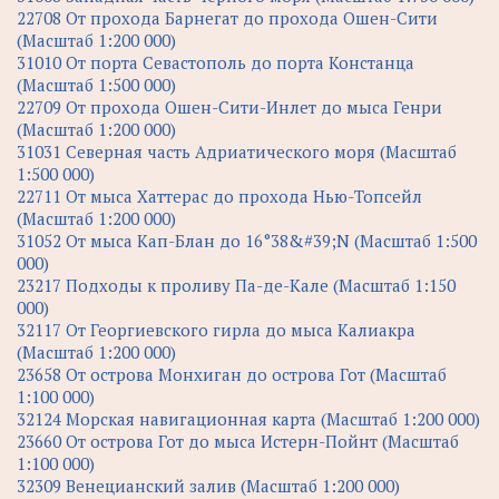
22708 От прохода Барнегат до прохода Ошен-Сити
(Масштаб 1:200 000)
31010 От порта Севастополь до порта Констанца
(Масштаб 1:500 000)
22709 От прохода Ошен-Сити-Инлет до мыса Генри
(Масштаб 1:200 000)
31031 Северная часть Адриатического моря (Масштаб
1:500 000)
22711 От мыса Хаттерас до прохода Нью-Топсейл
(Масштаб 1:200 000)
31052 От мыса Кап-Блан до 16°38&#39;N (Масштаб 1:500
000)
23217 Подходы к проливу Па-де-Кале (Масштаб 1:150
000)
32117 От Георгиевского гирла до мыса Калиакра
(Масштаб 1:200 000)
23658 От острова Монхиган до острова Гот (Масштаб
1:100 000)
32124 Морская навигационная карта (Масштаб 1:200 000)
23660 От острова Гот до мыса Истерн-Пойнт (Масштаб
1:100 000)
32309 Венецианский залив (Масштаб 1:200 000)