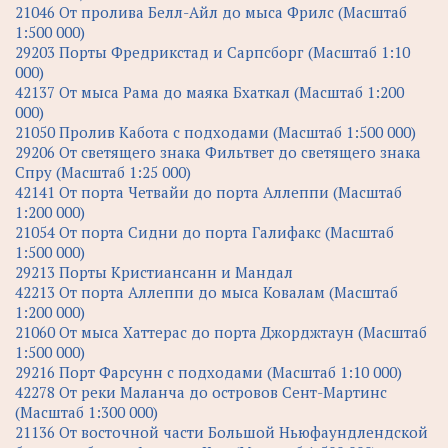
21046 От пролива Белл-Айл до мыса Фрилс (Масштаб
1:500 000)
29203 Порты Фредрикстад и Сарпсборг (Масштаб 1:10
000)
42137 От мыса Рама до маяка Бхаткал (Масштаб 1:200
000)
21050 Пролив Кабота с подходами (Масштаб 1:500 000)
29206 От светящего знака Фильтвет до светящего знака
Спру (Масштаб 1:25 000)
42141 От порта Четвайи до порта Аллеппи (Масштаб
1:200 000)
21054 От порта Сидни до порта Галифакс (Масштаб
1:500 000)
29213 Порты Кристиансанн и Мандал
42213 От порта Аллеппи до мыса Ковалам (Масштаб
1:200 000)
21060 От мыса Хаттерас до порта Джорджтаун (Масштаб
1:500 000)
29216 Порт Фарсунн с подходами (Масштаб 1:10 000)
42278 От реки Маланча до островов Сент-Мартинс
(Масштаб 1:300 000)
21136 От восточной части Большой Ньюфаундлендской