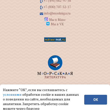
+7 (495) 662-97-58
+7 (800) 707-52-17
info@morkniga.ru
Мы в Макс
Мы в VK
ООО "МОРКНИГА" занимается изданием и
Нажмите “ОК”, если вы соглашаетесь с
реализацией книг на морскую тематику.
условиями
обработки cookie и ваших данных
о поведении на сайте, необходимых для
ОК
© ООО "МОРКНИГА", 2004 — 2026 г.
аналитики. Запретить обработку cookie
можете через браузер