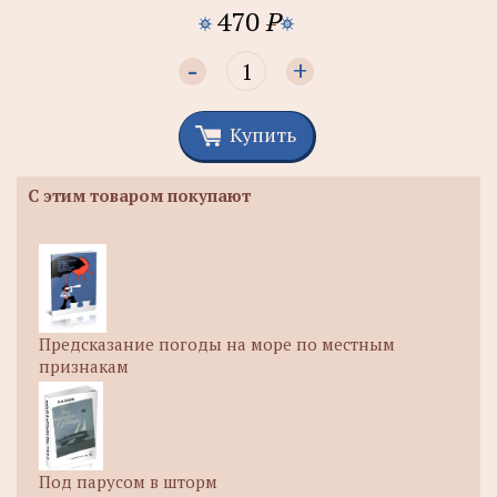
470
P
-
+
Купить
С этим товаром покупают
Предсказание погоды на море по местным
признакам
Под парусом в шторм