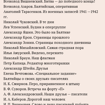
Всеволод Вишневский. Битва — до победного конца!
Всеволод Азаров. Балтийская, оперативная
Анатолий Тарасенков. Из военных записей 1941 —1942
гг.
Николай Чуковский. В те дни
Лев Успенский. Будни в опергруппе
Александр Яшин. Это было на Балтике
Александр Крон. Страницы прошлого
Александр Зонин. Страницы походного дневника
Николай Михайловский. Самая страдная пора
Илья Амурский. Видено, пережито
Николай Браун. Наш флагман
Петр Капица. Редактор многотиражки
Александр Штейн. Друзья
Елена Вечтомова. «Специальное задание»
Балтийцы о своих друзьях-писателях
Н. К. Смирнов. Перо, приравненное к штыку
В. Ф. Суворов. Встреча на форту «П»
А. Ф. Александровский. Наши друзья — писатели
И. А. Каберов. Дорогой наш человек
И. П. Чернышев. Слово и дело писателей пубалта