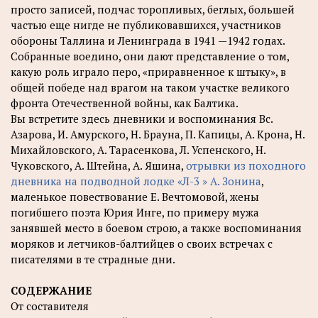
просто записей, подчас торопливых, беглых, большей
частью еще нигде не публиковавшихся, участников
обороны Таллина и Ленинграда в 1941 —1942 годах.
Собранные воедино, они дают представление о том,
какую роль играло перо, «приравненное к штыку», в
общей победе над врагом на таком участке великого
фронта Отечественной войны, как Балтика.
Вы встретите здесь дневники и воспоминания Вс.
Азарова, И. Амурского, Н. Брауна, П. Капицы, А. Крона, Н.
Михайловского, А. Тарасенкова, Л. Успенского, Н.
Чуковского, А. Штейна, А. Яшина,
отрывки из походного
дневника на подводной лодке «Л-3 » А. Зонина
,
маленькое повествование Е. Вечтомовой, жены
погибшего поэта Юрия Инге, по примеру мужа
занявшей место в боевом строю, а также воспоминания
моряков и летчиков-балтийцев о своих встречах с
писателями в те страдные дни.
СОДЕРЖАНИЕ
От составителя