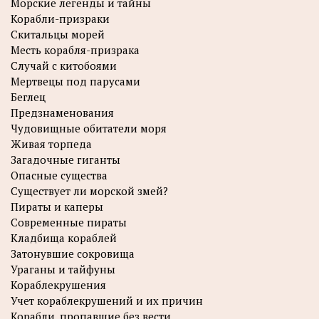
Морские легенды и тайны
Корабли-призраки
Скитальцы морей
Месть корабля-призрака
Случай с китобоями
Мертвецы под парусами
Беглец
Предзнаменования
Чудовищные обитатели моря
Живая торпеда
Загадочные гиганты
Опасные существа
Существует ли морской змей?
Пираты и каперы
Современные пираты
Кладбища кораблей
Затонувшие сокровища
Ураганы и тайфуны
Кораблекрушения
Учет кораблекрушений и их причин
Корабли, пропавшие без вести